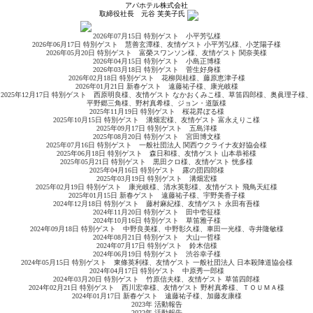
アパホテル株式会社
取締役社長
元谷 芙美子
氏
2026年07月15日 特別ゲスト 小平芳弘様
2026年06月17日 特別ゲスト 慧善玄潭様、友情ゲスト 小平芳弘様、小芝陽子様
2026年05月20日 特別ゲスト 富榮スワンソン様、友情ゲスト 関奈美様
2026年04月15日 特別ゲスト 小島正博様
2026年03月18日 特別ゲスト 菅生好身様
2026年02月18日 特別ゲスト 花柳與桂様、藤原恵津子様
2026年01月21日 新春ゲスト 遠藤祐子様、康光岐様
2025年12月17日 特別ゲスト 西原明良様、友情ゲスト なかおくみこ様、草笛四郎様、奥眞理子様、
平野郷三角様、野村真希様、ジョン・道阪様
2025年11月19日 特別ゲスト 桜花昇ぼる様
2025年10月15日 特別ゲスト 溝畑宏様、友情ゲスト 富永えりこ様
2025年09月17日 特別ゲスト 五島洋様
2025年08月20日 特別ゲスト 宮田博文様
2025年07月16日 特別ゲスト 一般社団法人 関西ウクライナ友好協会様
2025年06月18日 特別ゲスト 森日和様、友情ゲスト 山本恭裕様
2025年05月21日 特別ゲスト 黒田クロ様、友情ゲスト 恍多様
2025年04月16日 特別ゲスト 露の団四郎様
2025年03月19日 特別ゲスト 溝畑宏様
2025年02月19日 特別ゲスト 康光岐様、清水英彰様、友情ゲスト 飛鳥天紅様
2025年01月15日 新春ゲスト 遠藤祐子様、宇野美香子様
2024年12月18日 特別ゲスト 藤村麻紀様、友情ゲスト 永田有吾様
2024年11月20日 特別ゲスト 田中壱征様
2024年10月16日 特別ゲスト 草笛雅子様
2024年09月18日 特別ゲスト 中野良美様、中野彰久様、車田一光様、寺井隆敏様
2024年08月21日 特別ゲスト 大山一哲様
2024年07月17日 特別ゲスト 鈴木信様
2024年06月19日 特別ゲスト 渋谷幸子様
2024年05月15日 特別ゲスト 東條英利様、友情ゲスト 一般社団法人 日本殺陣道協会様
2024年04月17日 特別ゲスト 中原秀一郎様
2024年03月20日 特別ゲスト 竹原信夫様、友情ゲスト 草笛四郎様
2024年02月21日 特別ゲスト 西川宏幸様、友情ゲスト 野村真希様、ＴＯＵＭＡ様
2024年01月17日 新春ゲスト 遠藤祐子様、加藤友康様
2023年 活動報告
2022年 活動報告