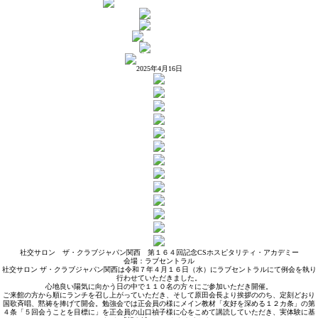
2025年4月16日
社交サロン ザ・クラブジャパン関西 第１６４回記念CSホスピタリティ・アカデミー
会場：ラブセントラル
社交サロン ザ・クラブジャパン関西は令和７年４月１６日（水）にラブセントラルにて例会を執り
行わせていただきました。
心地良い陽気に向かう日の中で１１０名の方々にご参加いただき開催。
ご来館の方から順にランチを召し上がっていただき、そして原田会長より挨拶ののち、定刻どおり
国歌斉唱、黙祷を捧げて開会。勉強会では正会員の様にメイン教材「友好を深める１２カ条」の第
４条「５回会うことを目標に」を正会員の山口禎子様に心をこめて講読していただき、実体験に基