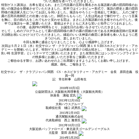
づいた感想を述べていただきました。
特別ゲスト講演は、古希を迎えられ、また三代目露の五郎を襲名される落語家の露の団四郎様のお
祝いの落語会を開催させていただきました。前半ではインタビュー形式で、落語の歴史と露の団四
郎様の落語家人生についてお話しを伺いました。落語をやろうと一念発起して来阪し、人のご縁で
露の五郎兵衛師匠との出逢いがあった。師匠からもらった「人生は死ぬまで修行やで」という言葉
を胸に、目の前の人をこれでもかと笑わせる芸は、まさに上方落語家の生き様そのものでした。後
半では落語を一座ご披露いただき、最後はオチとともに大きな笑いと拍手につつまれました。
その後、会員PRの時間をとり、お誕生日のお祝いをさせていただきました。
そして、しめのプログラムとして露の団四郎様の弟子の露の団姫の夫である太神楽曲芸師の宝来家
大治朗お祝いにかけつけていただきました。縁起のいい太神楽の曲芸に参加者も食い入るように惹
きつけられ、楽しまれていました。
今回も無事に盛会となりましたことを、心より感謝申し上げます。
次回は５月２１日（水）社交サロン ザ・クラブジャパン関西 第１６５回CSホスピタリティ・アカ
デミー～を開催いたします。特別ゲストには作家の黒田クロ様お招きし、「気付いた時がちょうど
良い時 生涯学習」というテーマでご講演いただきます。また友情出演にはシンガーソングライター
の恍多様にお越しいただき歌をご披露いただきます。
ご都合ゆるす限り、お誘いあわせの上ご出席賜りますようよろしくお願い申し上げます。
感謝。御礼、ご報告まで。
社交サロン ザ・クラブジャパン関西 CS・ホスピタリティー・アカデミー 会長 原田忠義 役
員一同
記 常任幹事 山田有生
2018年10月3日
公益財団法人 大阪観光局理事長（大阪観光局長）
IR座長
溝端 宏
氏
2013年12月10日
大和ハウスグループ
取締役社長
樋口 武男
氏
2015年2月19日
通天閣観光株式会社
代表取締役
西上 雅章
氏
2012年10月12日
大阪近鉄バッファローズ・東北楽天ゴールデンイーグルス
元監督
梨田 昌孝
氏
2014年5月29日