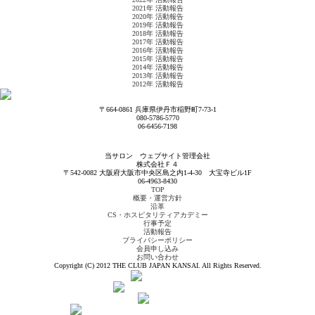
2021年 活動報告
2020年 活動報告
2019年 活動報告
2018年 活動報告
2017年 活動報告
2016年 活動報告
2015年 活動報告
2014年 活動報告
2013年 活動報告
2012年 活動報告
〒664-0861 兵庫県伊丹市稲野町7-73-1
080-5786-5770
06-6456-7198
当サロン ウェブサイト管理会社
株式会社Ｆ４
〒542-0082 大阪府大阪市中央区島之内1-4-30 大宝寺ビル1F
06-4963-8430
TOP
概要・運営方針
沿革
CS・ホスピタリティアカデミー
行事予定
活動報告
プライバシーポリシー
会員申し込み
お問い合わせ
Copyright (C) 2012 THE CLUB JAPAN KANSAI. All Rights Reserved.