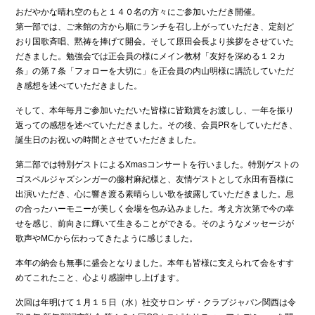
おだやかな晴れ空のもと１４０名の方々にご参加いただき開催。
第一部では、ご来館の方から順にランチを召し上がっていただき、定刻ど
おり国歌斉唱、黙祷を捧げて開会。そして原田会長より挨拶をさせていた
だきました。勉強会では正会員の様にメイン教材「友好を深める１２カ
条」の第７条「フォローを大切に」を正会員の内山明様に講読していただ
き感想を述べていただきました。
そして、本年毎月ご参加いただいた皆様に皆勤賞をお渡しし、一年を振り
返っての感想を述べていただきました。その後、会員PRをしていただき、
誕生日のお祝いの時間とさせていただきました。
第二部では特別ゲストによるXmasコンサートを行いました。特別ゲストの
ゴスペルジャズシンガーの藤村麻紀様と、友情ゲストとして永田有吾様に
出演いただき、心に響き渡る素晴らしい歌を披露していただきました。息
の合ったハーモニーが美しく会場を包み込みました。考え方次第で今の幸
せを感じ、前向きに輝いて生きることができる。そのようなメッセージが
歌声やMCから伝わってきたように感じました。
本年の納会も無事に盛会となりました。本年も皆様に支えられて会をすす
めてこれたこと、心より感謝申し上げます。
次回は年明けて１月１５日（水）社交サロン ザ・クラブジャパン関西は令