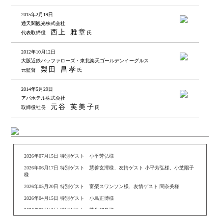
2015年2月19日
通天閣観光株式会社
西上 雅章
代表取締役
氏
2012年10月12日
大阪近鉄バッファローズ・東北楽天ゴールデンイーグルス
梨田 昌孝
元監督
氏
2014年5月29日
アパホテル株式会社
元谷 芙美子
取締役社長
氏
2026年07月15日 特別ゲスト 小平芳弘様
2026年06月17日 特別ゲスト 慧善玄潭様、友情ゲスト 小平芳弘様、小芝陽子
様
2026年05月20日 特別ゲスト 富榮スワンソン様、友情ゲスト 関奈美様
2026年04月15日 特別ゲスト 小島正博様
2026年03月18日 特別ゲスト 菅生好身様