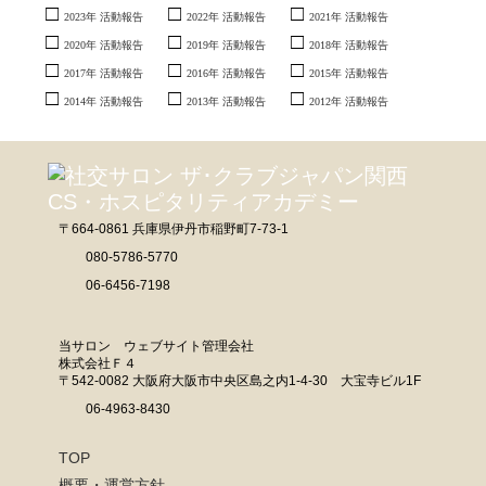
2026年02月18日 特別ゲスト 花柳與桂様、藤原恵津子様
2023年 活動報告
2022年 活動報告
2021年 活動報告
2026年01月21日 新春ゲスト 遠藤祐子様、康光岐様
2020年 活動報告
2019年 活動報告
2018年 活動報告
2025年12月17日 特別ゲスト 西原明良様、友情ゲスト なかおくみこ様、草笛
四郎様、奥眞理子様、平野郷三角様、野村真希様、ジョン・道阪様
2017年 活動報告
2016年 活動報告
2015年 活動報告
2025年11月19日 特別ゲスト 桜花昇ぼる様
2014年 活動報告
2013年 活動報告
2012年 活動報告
2025年10月15日 特別ゲスト 溝畑宏様、友情ゲスト 富永えりこ様
2025年09月17日 特別ゲスト 五島洋様
2025年08月20日 特別ゲスト 宮田博文様
2025年07月16日 特別ゲスト 一般社団法人 関西ウクライナ友好協会様
2025年06月18日 特別ゲスト 森日和様、友情ゲスト 山本恭裕様
〒664-0861 兵庫県伊丹市稲野町7-73-1
2025年05月21日 特別ゲスト 黒田クロ様、友情ゲスト 恍多様
080-5786-5770
2025年04月16日 特別ゲスト 露の団四郎様
06-6456-7198
2025年03月19日 特別ゲスト 溝畑宏様
2025年02月19日 特別ゲスト 康光岐様、清水英彰様、友情ゲスト 飛鳥天紅様
当サロン ウェブサイト管理会社
2025年01月15日 新春ゲスト 遠藤祐子様、宇野美香子様
株式会社Ｆ４
〒542-0082 大阪府大阪市中央区島之内1-4-30 大宝寺ビル1F
2024年12月18日 特別ゲスト 藤村麻紀様、友情ゲスト 永田有吾様
06-4963-8430
2024年11月20日 特別ゲスト 田中壱征様
2024年10月16日 特別ゲスト 草笛雅子様
TOP
2024年09月18日 特別ゲスト 中野良美様、中野彰久様、車田一光様、寺井隆
敏様
概要・運営方針