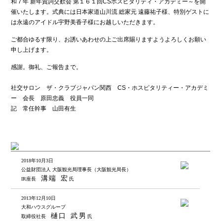
和７年 新年賀詞交歓会 第１６１回CSホスピタリティ・アカデミー～を開
催いたします。式典には日本家道山川流 総家元 遠藤祐子様、特別ゲストに
は永遠のアイドル宇野美香子様にお越しいただきます。
ご都合ゆるす限り、お誘いあわせの上ご出席賜りますようよろしくお願い
申し上げます。
感謝。御礼、ご報告まで。
社交サロン ザ・クラブジャパン関西 CS・ホスピタリティー・アカデミ
ー 会長 原田忠義 役員一同
記 常任幹事 山田有生
2018年10月3日
公益財団法人 大阪観光局理事長（大阪観光局長）
溝端 宏
IR座長
氏
2013年12月10日
大和ハウスグループ
樋口 武男
取締役社長
氏