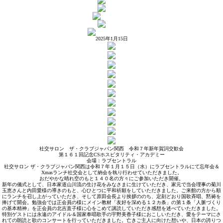
2025年1月15日
社交サロン ザ・クラブジャパン関西 令和７年新年賀詞交歓会
第１６１回記念CSホスピタリティ・アカデミー
会場：ラブセントラル
社交サロン ザ・クラブジャパン関西は令和７年１月１５日（水）にラブセントラルにて忘年会＆
Xmasランチ社交会として納会を執り行わせていただきました。
おだやかな晴れ空のもと１４０名の方々にご参加いただき開催。
新年の儀式として、日本家道山川流の生け花をみなさまに生けていただき、家元で当会理事の菊川
玉恵さんと内田愛様の導きのもと、心ひとつに平和祈願をしていただきました。ご来館の方から順
にランチを召し上がっていただき、そして原田会長より挨拶ののち、定刻どおり国歌斉唱、黙祷を
捧げて開会。勉強会では正会員の様にメイン教材「友好を深める１２カ条」の第１条「人脈づくり
の基本精神」を正会員の北吉直子様に心をこめて講読していただき感想を述べていただきました。
特別ゲストには永遠のアイドル＆国家奉唱歌手の宇野美香子様におこしいただき、愛をテーマにさ
れての朗読と歌のコンサートを行っていただきました。亡きご主人に向けた想いや、日本の誇りつ