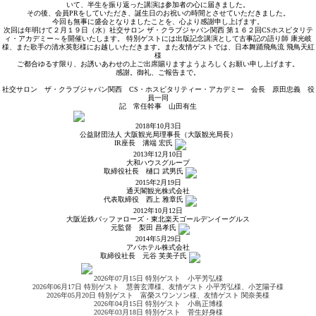
いて、半生を振り返った講演は参加者の心に届きました。
その後、会員PRをしていただき、誕生日のお祝いの時間とさせていただきました。
今回も無事に盛会となりましたことを、心より感謝申し上げます。
次回は年明けて２月１９日（水）社交サロン ザ・クラブジャパン関西 第１６２回CSホスピタリテ
ィ・アカデミー～を開催いたします。 特別ゲストには出版記念講演として古事記の語り師 康光岐
様、また歌手の清水英彰様にお越しいただきます。また友情ゲストでは、日本舞踊飛鳥流 飛鳥天紅
様
ご都合ゆるす限り、お誘いあわせの上ご出席賜りますようよろしくお願い申し上げます。
感謝。御礼、ご報告まで。
社交サロン ザ・クラブジャパン関西 CS・ホスピタリティー・アカデミー 会長 原田忠義 役
員一同
記 常任幹事 山田有生
2018年10月3日
公益財団法人 大阪観光局理事長（大阪観光局長）
IR座長
溝端 宏
氏
2013年12月10日
大和ハウスグループ
取締役社長
樋口 武男
氏
2015年2月19日
通天閣観光株式会社
代表取締役
西上 雅章
氏
2012年10月12日
大阪近鉄バッファローズ・東北楽天ゴールデンイーグルス
元監督
梨田 昌孝
氏
2014年5月29日
アパホテル株式会社
取締役社長
元谷 芙美子
氏
2026年07月15日 特別ゲスト 小平芳弘様
2026年06月17日 特別ゲスト 慧善玄潭様、友情ゲスト 小平芳弘様、小芝陽子様
2026年05月20日 特別ゲスト 富榮スワンソン様、友情ゲスト 関奈美様
2026年04月15日 特別ゲスト 小島正博様
2026年03月18日 特別ゲスト 菅生好身様