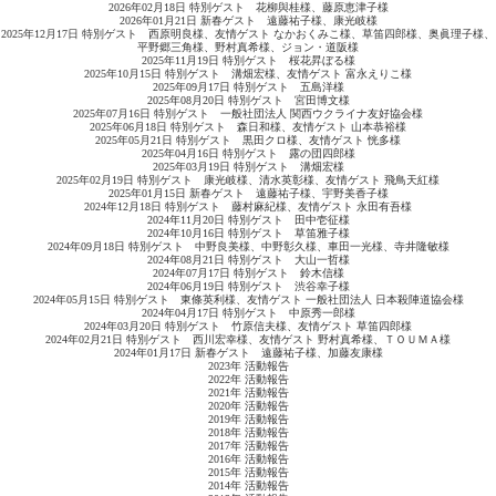
2026年02月18日 特別ゲスト 花柳與桂様、藤原恵津子様
2026年01月21日 新春ゲスト 遠藤祐子様、康光岐様
2025年12月17日 特別ゲスト 西原明良様、友情ゲスト なかおくみこ様、草笛四郎様、奥眞理子様、
平野郷三角様、野村真希様、ジョン・道阪様
2025年11月19日 特別ゲスト 桜花昇ぼる様
2025年10月15日 特別ゲスト 溝畑宏様、友情ゲスト 富永えりこ様
2025年09月17日 特別ゲスト 五島洋様
2025年08月20日 特別ゲスト 宮田博文様
2025年07月16日 特別ゲスト 一般社団法人 関西ウクライナ友好協会様
2025年06月18日 特別ゲスト 森日和様、友情ゲスト 山本恭裕様
2025年05月21日 特別ゲスト 黒田クロ様、友情ゲスト 恍多様
2025年04月16日 特別ゲスト 露の団四郎様
2025年03月19日 特別ゲスト 溝畑宏様
2025年02月19日 特別ゲスト 康光岐様、清水英彰様、友情ゲスト 飛鳥天紅様
2025年01月15日 新春ゲスト 遠藤祐子様、宇野美香子様
2024年12月18日 特別ゲスト 藤村麻紀様、友情ゲスト 永田有吾様
2024年11月20日 特別ゲスト 田中壱征様
2024年10月16日 特別ゲスト 草笛雅子様
2024年09月18日 特別ゲスト 中野良美様、中野彰久様、車田一光様、寺井隆敏様
2024年08月21日 特別ゲスト 大山一哲様
2024年07月17日 特別ゲスト 鈴木信様
2024年06月19日 特別ゲスト 渋谷幸子様
2024年05月15日 特別ゲスト 東條英利様、友情ゲスト 一般社団法人 日本殺陣道協会様
2024年04月17日 特別ゲスト 中原秀一郎様
2024年03月20日 特別ゲスト 竹原信夫様、友情ゲスト 草笛四郎様
2024年02月21日 特別ゲスト 西川宏幸様、友情ゲスト 野村真希様、ＴＯＵＭＡ様
2024年01月17日 新春ゲスト 遠藤祐子様、加藤友康様
2023年 活動報告
2022年 活動報告
2021年 活動報告
2020年 活動報告
2019年 活動報告
2018年 活動報告
2017年 活動報告
2016年 活動報告
2015年 活動報告
2014年 活動報告