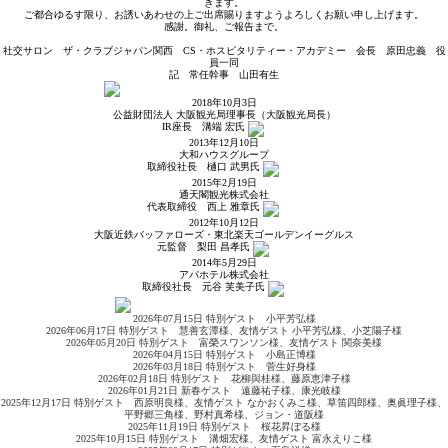
きます。
ご都合ゆるす限り、お誘いあわせの上ご出席賜りますようよろしくお願い申し上げます。
感謝。御礼、ご報告まで。
社交サロン ザ・クラブジャパン関西 CS・ホスピタリティー・アカデミー 会長 原田忠義 役
員一同
記 常任幹事 山田有生
2018年10月3日
公益財団法人 大阪観光局理事長（大阪観光局長）
IR座長
溝端 宏
氏
2013年12月10日
大和ハウスグループ
取締役社長
樋口 武男
氏
2015年2月19日
通天閣観光株式会社
代表取締役
西上 雅章
氏
2012年10月12日
大阪近鉄バッファローズ・東北楽天ゴールデンイーグルス
元監督
梨田 昌孝
氏
2014年5月29日
アパホテル株式会社
取締役社長
元谷 芙美子
氏
2026年07月15日 特別ゲスト 小平芳弘様
2026年06月17日 特別ゲスト 慧善玄潭様、友情ゲスト 小平芳弘様、小芝陽子様
2026年05月20日 特別ゲスト 富榮スワンソン様、友情ゲスト 関奈美様
2026年04月15日 特別ゲスト 小島正博様
2026年03月18日 特別ゲスト 菅生好身様
2026年02月18日 特別ゲスト 花柳與桂様、藤原恵津子様
2026年01月21日 新春ゲスト 遠藤祐子様、康光岐様
2025年12月17日 特別ゲスト 西原明良様、友情ゲスト なかおくみこ様、草笛四郎様、奥眞理子様、
平野郷三角様、野村真希様、ジョン・道阪様
2025年11月19日 特別ゲスト 桜花昇ぼる様
2025年10月15日 特別ゲスト 溝畑宏様、友情ゲスト 富永えりこ様