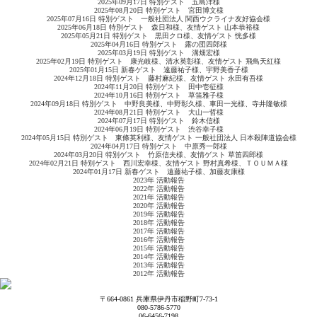
2025年09月17日 特別ゲスト 五島洋様
2025年08月20日 特別ゲスト 宮田博文様
2025年07月16日 特別ゲスト 一般社団法人 関西ウクライナ友好協会様
2025年06月18日 特別ゲスト 森日和様、友情ゲスト 山本恭裕様
2025年05月21日 特別ゲスト 黒田クロ様、友情ゲスト 恍多様
2025年04月16日 特別ゲスト 露の団四郎様
2025年03月19日 特別ゲスト 溝畑宏様
2025年02月19日 特別ゲスト 康光岐様、清水英彰様、友情ゲスト 飛鳥天紅様
2025年01月15日 新春ゲスト 遠藤祐子様、宇野美香子様
2024年12月18日 特別ゲスト 藤村麻紀様、友情ゲスト 永田有吾様
2024年11月20日 特別ゲスト 田中壱征様
2024年10月16日 特別ゲスト 草笛雅子様
2024年09月18日 特別ゲスト 中野良美様、中野彰久様、車田一光様、寺井隆敏様
2024年08月21日 特別ゲスト 大山一哲様
2024年07月17日 特別ゲスト 鈴木信様
2024年06月19日 特別ゲスト 渋谷幸子様
2024年05月15日 特別ゲスト 東條英利様、友情ゲスト 一般社団法人 日本殺陣道協会様
2024年04月17日 特別ゲスト 中原秀一郎様
2024年03月20日 特別ゲスト 竹原信夫様、友情ゲスト 草笛四郎様
2024年02月21日 特別ゲスト 西川宏幸様、友情ゲスト 野村真希様、ＴＯＵＭＡ様
2024年01月17日 新春ゲスト 遠藤祐子様、加藤友康様
2023年 活動報告
2022年 活動報告
2021年 活動報告
2020年 活動報告
2019年 活動報告
2018年 活動報告
2017年 活動報告
2016年 活動報告
2015年 活動報告
2014年 活動報告
2013年 活動報告
2012年 活動報告
〒664-0861 兵庫県伊丹市稲野町7-73-1
080-5786-5770
06-6456-7198