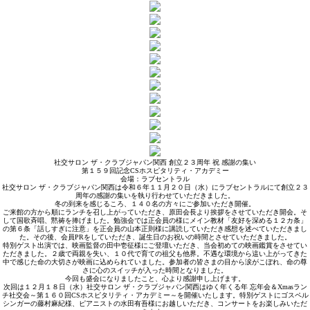
社交サロン ザ・クラブジャパン関西 創立２３周年 祝 感謝の集い
第１５９回記念CSホスピタリティ・アカデミー
会場：ラブセントラル
社交サロン ザ・クラブジャパン関西は令和６年１１月２０日（水）にラブセントラルにて創立２３
周年の感謝の集いを執り行わせていただきました。
冬の到来を感じるころ、１４０名の方々にご参加いただき開催。
ご来館の方から順にランチを召し上がっていただき、原田会長より挨拶をさせていただき開会。そ
して国歌斉唱、黙祷を捧げました。勉強会では正会員の様にメイン教材「友好を深める１２カ条」
の第６条「話しすぎに注意」を正会員の山本正則様に講読していただき感想を述べていただきまし
た。その後、会員PRをしていただき、誕生日のお祝いの時間とさせていただきました。
特別ゲスト出演では、映画監督の田中壱征様にご登壇いただき、当会初めての映画鑑賞をさせてい
ただきました。２歳で両親を失い、１０代で育ての祖父も他界。不遇な環境から這い上がってきた
中で感じた命の大切さが映画に込められていました。参加者の皆さまの目から涙がこぼれ、命の尊
さに心のスイッチが入った時間となりました。
今回も盛会になりましたこと、心より感謝申し上げます。
次回は１２月１８日（水）社交サロン ザ・クラブジャパン関西はゆく年くる年 忘年会＆Xmasラン
チ社交会～第１６０回CSホスピタリティ・アカデミー～を開催いたします。特別ゲストにゴスペル
シンガーの藤村麻紀様、ピアニストの水田有吾様にお越しいただき、コンサートをお楽しみいただ