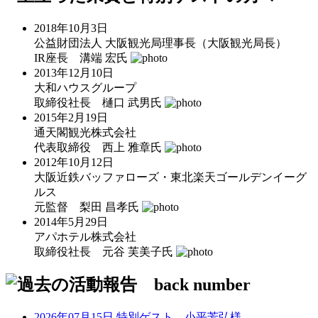
2018年10月3日
公益財団法人 大阪観光局理事長（大阪観光局長）
IR座長
溝端 宏
氏
2013年12月10日
大和ハウスグループ
取締役社長
樋口 武男
氏
2015年2月19日
通天閣観光株式会社
代表取締役
西上 雅章
氏
2012年10月12日
大阪近鉄バッファローズ・東北楽天ゴールデンイーグ
ルス
元監督
梨田 昌孝
氏
2014年5月29日
アパホテル株式会社
取締役社長
元谷 芙美子
氏
2026年07月15日 特別ゲスト 小平芳弘様