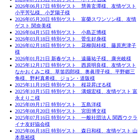
2026年06月17日 特別ゲスト 慧善玄潭様、友情ゲスト
小平芳弘様、小芝陽子様
2026年05月20日 特別ゲスト 富榮スワンソン様、友情
ゲスト 関奈美様
2026年04月15日 特別ゲスト 小島正博様
2026年03月18日 特別ゲスト 菅生好身様
2026年02月18日 特別ゲスト 花柳與桂様、藤原恵津子
様
2026年01月21日 新春ゲスト 遠藤祐子様、康光岐様
2025年12月17日 特別ゲスト 西原明良様、友情ゲスト
なかおくみこ様、草笛四郎様、奥眞理子様、平野郷三
角様、野村真希様、ジョン・道阪様
2025年11月19日 特別ゲスト 桜花昇ぼる様
2025年10月15日 特別ゲスト 溝畑宏様、友情ゲスト 富
永えりこ様
2025年09月17日 特別ゲスト 五島洋様
2025年08月20日 特別ゲスト 宮田博文様
2025年07月16日 特別ゲスト 一般社団法人 関西ウクラ
イナ友好協会様
2025年06月18日 特別ゲスト 森日和様、友情ゲスト 山
本恭裕様