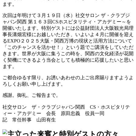
ます。
次回は年明けて３月１９日（水）社交サロン ザ・クラブジ
ャパン関西 第１６３回CSホスピタリティ・アカデミー～を
開催いたします。特別ゲストには公益財団法人大阪観光局理
事長溝畑宏様にお越しいただき、いよいよ４月に開催を迎え
るEXPO２０２５大阪・関西万博の現状と活用方法について
「このチャンスを活かせ！」という題でご講演をしていただ
きます。世界が大阪に集うこの時を、関西の文化経済が花開
く契機にできるよう当会としても積極的に応援したいと思い
ます。
ご都合ゆるす限り、お誘いあわせの上ご出席賜りますようよ
ろしくお願い申し上げます。
感謝。御礼、ご報告まで。
社交サロン ザ・クラブジャパン関西 CS・ホスピタリテ
ィー・アカデミー 会長 原田忠義 役員一同
記 常任幹事 山田有生