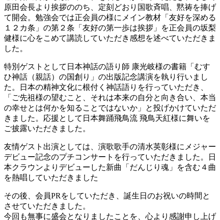
原田会長より挨拶ののち、定刻どおり国歌斉唱、黙祷を捧げ
て開会。勉強会では正会員の様にメイン教材「友好を深める
１２カ条」の第２条「友好の第一歩は挨拶」を正会員の坂梨
健様に心をこめて講読していただき感想を述べていただきま
した。
特別ゲストとして日本神話の語り師 康光岐様の書籍「むす
ひ神話（親話）の国創り」の出版記念講演を執り行いまし
た。日本の精神文化に根付く神話語りを行っていただき、
「ご先祖様の望むこと、それは本来の自分と向き合い、本当
の幸せとは何かを知ることではないか」と投げかけていただ
きました。応援として日本舞踊飛鳥流 飛鳥天紅様に舞いを
ご披露いただきました。
友情ゲスト出演としては、演歌歌手の清水英彰様にメジャー
デビュー記念のプチコンサートを行っていただきました。日
本クラウンよりデビューした新曲「だんじり魂」を含む４曲
を熱唱していただきました
その後、会員PRをしていただき、誕生日のお祝いの時間と
させていただきました。
今回も無事に盛会となりましたことを、心より感謝申し上げ