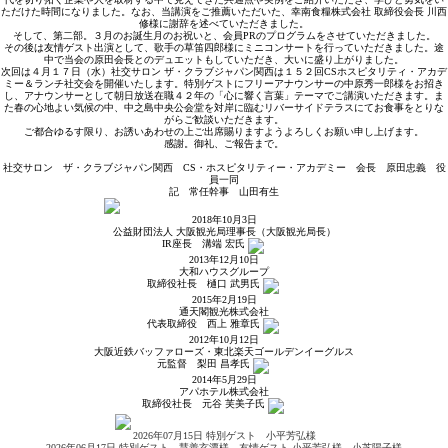
ただけた時間になりました。なお、当講演をご推薦いただいた、幸南食糧株式会社 取締役会長 川西
修様に謝辞を述べていただきました。
そして、第二部。３月のお誕生月のお祝いと、会員PRのプログラムをさせていただきました。
その後は友情ゲスト出演として、歌手の草笛四郎様にミニコンサートを行っていただきました。途
中で当会の原田会長とのデュエットもしていただき、大いに盛り上がりました。
次回は４月１７日（水）社交サロン ザ・クラブジャパン関西は１５２回CSホスピタリティ・アカデ
ミー＆ランチ社交会を開催いたします。特別ゲストにフリーアナウンサーの中原秀一郎様をお招き
し、アナウンサーとして朝日放送在職４２年の「心に響く言葉」テーマでご講演いただきます。ま
た春の心地よい気候の中、中之島中央公会堂を対岸に臨むリバーサイドテラスにてお食事をとりな
がらご歓談いただきます。
ご都合ゆるす限り、お誘いあわせの上ご出席賜りますようよろしくお願い申し上げます。
感謝。御礼、ご報告まで。
社交サロン ザ・クラブジャパン関西 CS・ホスピタリティー・アカデミー 会長 原田忠義 役
員一同
記 常任幹事 山田有生
2018年10月3日
公益財団法人 大阪観光局理事長（大阪観光局長）
IR座長
溝端 宏
氏
2013年12月10日
大和ハウスグループ
取締役社長
樋口 武男
氏
2015年2月19日
通天閣観光株式会社
代表取締役
西上 雅章
氏
2012年10月12日
大阪近鉄バッファローズ・東北楽天ゴールデンイーグルス
元監督
梨田 昌孝
氏
2014年5月29日
アパホテル株式会社
取締役社長
元谷 芙美子
氏
2026年07月15日 特別ゲスト 小平芳弘様
2026年06月17日 特別ゲスト 慧善玄潭様、友情ゲスト 小平芳弘様、小芝陽子様