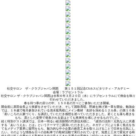
社交サロン ザ・クラブジャパン関西 第１５１回記念CSホスピタリティ・アカデミー
会場：ラブセントラル
社交サロン ザ・クラブジャパン関西は令和６年３月２０日（水）にラブセントラルにて例会を執り
行わせていただきました。
春を待つ寒の戻りの中、１５０名の方々にご参加いただき開催。
開会前に原田会長より挨拶をさせていただき、そして国歌斉唱、黙祷を捧げ第一章を開会。勉強会
では、１８歳で毎月参加されている清水龍馬様にメイン教材「友好を深める１２カ条」の第１０条
「若いころの人脈づくり」を講読していただき感想を述べていただきました。若くとも落ち着きを
もち、凛とした姿勢で発表される姿はとても将来性を感じさせるものでした。
続く特別ゲスト講演では、日本一明るい経済新聞の竹原信夫様に、『成功の法則！元気な人に共通
する「あいうえお」とは』というテーマでご講演いただきました。ネガティブにより多く焦点を当
てるメディア業界に疑問をもち、魅力的な中小企業の創意工夫を取り上げることで日本を元気にし
たい。そのような情熱を日々の自転車での取材活動で実行されています。知恵と工夫で変化する時
代を切り拓く企業や人を取材する中で見えてきた共通点や実例をご紹介いただき、学びと勇気をい