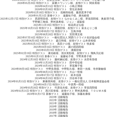
2026年05月20日 特別ゲスト 富榮スワンソン様、友情ゲスト 関奈美様
2026年04月15日 特別ゲスト 小島正博様
2026年03月18日 特別ゲスト 菅生好身様
2026年02月18日 特別ゲスト 花柳與桂様、藤原恵津子様
2026年01月21日 新春ゲスト 遠藤祐子様、康光岐様
2025年12月17日 特別ゲスト 西原明良様、友情ゲスト なかおくみこ様、草笛四郎様、奥眞理子様、
平野郷三角様、野村真希様、ジョン・道阪様
2025年11月19日 特別ゲスト 桜花昇ぼる様
2025年10月15日 特別ゲスト 溝畑宏様、友情ゲスト 富永えりこ様
2025年09月17日 特別ゲスト 五島洋様
2025年08月20日 特別ゲスト 宮田博文様
2025年07月16日 特別ゲスト 一般社団法人 関西ウクライナ友好協会様
2025年06月18日 特別ゲスト 森日和様、友情ゲスト 山本恭裕様
2025年05月21日 特別ゲスト 黒田クロ様、友情ゲスト 恍多様
2025年04月16日 特別ゲスト 露の団四郎様
2025年03月19日 特別ゲスト 溝畑宏様
2025年02月19日 特別ゲスト 康光岐様、清水英彰様、友情ゲスト 飛鳥天紅様
2025年01月15日 新春ゲスト 遠藤祐子様、宇野美香子様
2024年12月18日 特別ゲスト 藤村麻紀様、友情ゲスト 永田有吾様
2024年11月20日 特別ゲスト 田中壱征様
2024年10月16日 特別ゲスト 草笛雅子様
2024年09月18日 特別ゲスト 中野良美様、中野彰久様、車田一光様、寺井隆敏様
2024年08月21日 特別ゲスト 大山一哲様
2024年07月17日 特別ゲスト 鈴木信様
2024年06月19日 特別ゲスト 渋谷幸子様
2024年05月15日 特別ゲスト 東條英利様、友情ゲスト 一般社団法人 日本殺陣道協会様
2024年04月17日 特別ゲスト 中原秀一郎様
2024年03月20日 特別ゲスト 竹原信夫様、友情ゲスト 草笛四郎様
2024年02月21日 特別ゲスト 西川宏幸様、友情ゲスト 野村真希様、ＴＯＵＭＡ様
2024年01月17日 新春ゲスト 遠藤祐子様、加藤友康様
2023年 活動報告
2022年 活動報告
2021年 活動報告
2020年 活動報告
2019年 活動報告
2018年 活動報告
2017年 活動報告