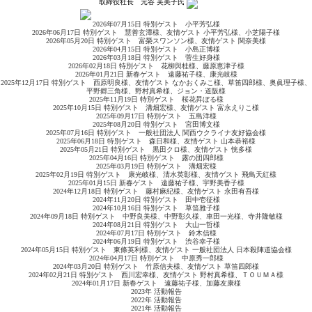
取締役社長
元谷 芙美子
氏
2026年07月15日 特別ゲスト 小平芳弘様
2026年06月17日 特別ゲスト 慧善玄潭様、友情ゲスト 小平芳弘様、小芝陽子様
2026年05月20日 特別ゲスト 富榮スワンソン様、友情ゲスト 関奈美様
2026年04月15日 特別ゲスト 小島正博様
2026年03月18日 特別ゲスト 菅生好身様
2026年02月18日 特別ゲスト 花柳與桂様、藤原恵津子様
2026年01月21日 新春ゲスト 遠藤祐子様、康光岐様
2025年12月17日 特別ゲスト 西原明良様、友情ゲスト なかおくみこ様、草笛四郎様、奥眞理子様、
平野郷三角様、野村真希様、ジョン・道阪様
2025年11月19日 特別ゲスト 桜花昇ぼる様
2025年10月15日 特別ゲスト 溝畑宏様、友情ゲスト 富永えりこ様
2025年09月17日 特別ゲスト 五島洋様
2025年08月20日 特別ゲスト 宮田博文様
2025年07月16日 特別ゲスト 一般社団法人 関西ウクライナ友好協会様
2025年06月18日 特別ゲスト 森日和様、友情ゲスト 山本恭裕様
2025年05月21日 特別ゲスト 黒田クロ様、友情ゲスト 恍多様
2025年04月16日 特別ゲスト 露の団四郎様
2025年03月19日 特別ゲスト 溝畑宏様
2025年02月19日 特別ゲスト 康光岐様、清水英彰様、友情ゲスト 飛鳥天紅様
2025年01月15日 新春ゲスト 遠藤祐子様、宇野美香子様
2024年12月18日 特別ゲスト 藤村麻紀様、友情ゲスト 永田有吾様
2024年11月20日 特別ゲスト 田中壱征様
2024年10月16日 特別ゲスト 草笛雅子様
2024年09月18日 特別ゲスト 中野良美様、中野彰久様、車田一光様、寺井隆敏様
2024年08月21日 特別ゲスト 大山一哲様
2024年07月17日 特別ゲスト 鈴木信様
2024年06月19日 特別ゲスト 渋谷幸子様
2024年05月15日 特別ゲスト 東條英利様、友情ゲスト 一般社団法人 日本殺陣道協会様
2024年04月17日 特別ゲスト 中原秀一郎様
2024年03月20日 特別ゲスト 竹原信夫様、友情ゲスト 草笛四郎様
2024年02月21日 特別ゲスト 西川宏幸様、友情ゲスト 野村真希様、ＴＯＵＭＡ様
2024年01月17日 新春ゲスト 遠藤祐子様、加藤友康様
2023年 活動報告
2022年 活動報告
2021年 活動報告