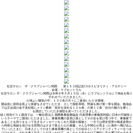
社交サロン ザ・クラブジャパン関西 第１５３回記念CSホスピタリティ・アカデミー
会場：ラブセントラル
社交サロン ザ・クラブジャパン関西は令和６年５月１５日（水）にラブセントラルにて例会を執り
行わせていただきました。
心地よい陽気の中、１３０名の方々にご参加いただき開催。
開会前に原田会長より挨拶をさせていただき、そして国歌斉唱、黙祷を捧げ第一章を開会。勉強会
では正会員の金子友紀様にメイン教材「友好を深める１２カ条」の第１２条「自分の魅力を磨く」
を講読していただき感想を述べていただきました。
続く特別ゲスト講演では、一般社団法人 国際教養振興協会 代表理事の東條英利様に日本の可能性と
いうテーマでご講演いただきました。東條英機の直系ひ孫としてその生を受け育つ中で、東條家で
あることを誇りをもって生きるメッセージをくれた両親や親族と、一方では歴史背景や報道姿勢か
ら特殊な視線を浴びせる世間のはざまで覚えた心の葛藤。そんな中関心が高まった海外へ飛び込ん
でいったときに、日本人としてのまた東条英機の孫としての自分というアイデンティティーをつき
つけられた。それを考え出すことがきっかけで、そこから人生をかけて神社に足を運びデータをま