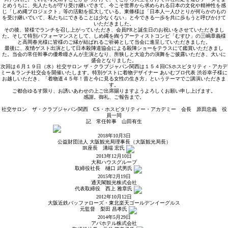
とめうちに、先人たちが守り受け継いできて、今こそ世界から求められる日本の文化や精神性を感
じ「しめ縄プロジェクト」等の活動を拡大している。東條様は「日本人一人ひとりが何らかのもの
を受け継いでいて、私たちにできることは少なくない」と今できる一歩を共に歩もうと呼びかけて
いただきました。
その後、皆様でランチを召し上がっていただき、会員PRと誕生日のお祝いをさせていただきまし
た。そして特別パフォーマンスとして、しめ縄を綯うアーティストコンビ「むすひ」の三嶋章義様
と高岡春光様に皆様のご縁が結ばれるご祈祷として当会に進呈していただきました。
最後に、友情ゲスト出演として日本殺陣道協会による殺陣ショーをテラスにて鑑賞いただきまし
た。当会の常任幹事の優希瞳さんが主演となり、所狭しと大迫力の演舞をご披露いただき、大いに
盛会となりました。
次回は６月１９日（水）社交サロン ザ・クラブジャパン関西は１５４回CSホスピタリティ・アカデ
ミー＆ランチ社交会を開催いたします。特別ゲストに着物デザイナー あいむプロ代表 渋谷幸子様に
お越しいただき、「着物道４５年！昔と今に見る女性の生き方」というテーマでご講演いただきま
す。
ご都合ゆるす限り、お誘いあわせの上ご出席賜りますようよろしくお願い申し上げます。
感謝。御礼、ご報告まで。
社交サロン ザ・クラブジャパン関西 CS・ホスピタリティー・アカデミー 会長 原田忠義 役
員一同
記 常任幹事 山田有生
2018年10月3日
公益財団法人 大阪観光局理事長（大阪観光局長）
IR座長
溝端 宏
氏
2013年12月10日
大和ハウスグループ
取締役社長
樋口 武男
氏
2015年2月19日
通天閣観光株式会社
代表取締役
西上 雅章
氏
2012年10月12日
大阪近鉄バッファローズ・東北楽天ゴールデンイーグルス
元監督
梨田 昌孝
氏
2014年5月29日
アパホテル株式会社