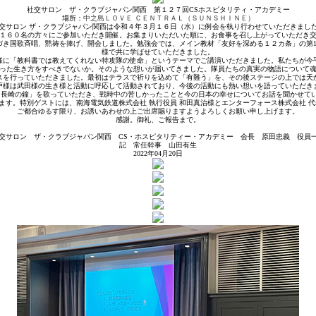
社交サロン ザ・クラブジャパン関西 第１２７回CSホスピタリティ・アカデミー
場所：
中之島ＬＯＶＥ ＣＥＮＴＲＡＬ（ＳＵＮＳＨＩＮＥ）
交サロン ザ・クラブジャパン関西は令和４年３月１６日（水）に例会を執り行わせていただきまし
１６０名の方々にご参加いただき開催。お集まりいただいた順に、お食事を召し上がっていただき
づき国歌斉唱、黙祷を捧げ、開会しました。勉強会では、メイン教材「友好を深める１２カ条」の第1
様で共に学ばせていただきました。
彦様に「教科書では教えてくれない特攻隊の使命」というテーマでご講演いただきました。私たちが
った生き方をすべきでないか。そのような想いが届いてきました。隊員たちの真実の物語について
スを行っていただきました。最初はテラスで祈りを込めて「有難う」を、その後ステージの上では天
戸様は武田様の生き様と活動に呼応して活動されており、今後の活動にも熱い想いを語っていただき
「長崎の鐘」を歌っていただき、戦時中の苦しかったことと今の日本の幸せについてお話を聞かせて
ます。特別ゲストには、南海電気鉄道株式会社 執行役員 和田真治様とエンターフォース株式会社 代
ご都合ゆるす限り、お誘いあわせの上ご出席賜りますようよろしくお願い申し上げます。
感謝。御礼、ご報告まで。
交サロン ザ・クラブジャパン関西 CS・ホスピタリティー・アカデミー 会長 原田忠義 役員
記 常任幹事 山田有生
2022年04月20日