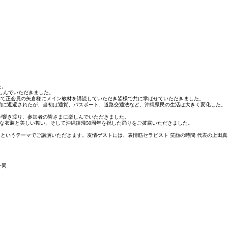
た。
しんでいただきました。
いて正会員の矢倉様にメイン教材を講読していただき皆様で共に学ばせていただきました。
的に返還されたが、当初は通貨、パスポート、道路交通法など、沖縄県民の生活は大きく変化した。
が響き渡り、参加者の皆さまに楽しんでいただきました。
な衣装と美しい舞い、そして沖縄復帰50周年を祝した踊りをご披露いただきました。
というテーマでご講演いただきます。友情ゲストには、表情筋セラピスト 笑顔の時間 代表の上田真
一同