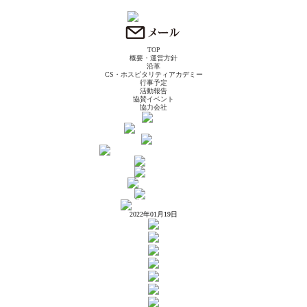
TOP
概要・運営方針
沿革
CS・ホスピタリティアカデミー
行事予定
活動報告
協賛イベント
協力会社
2022年01月19日