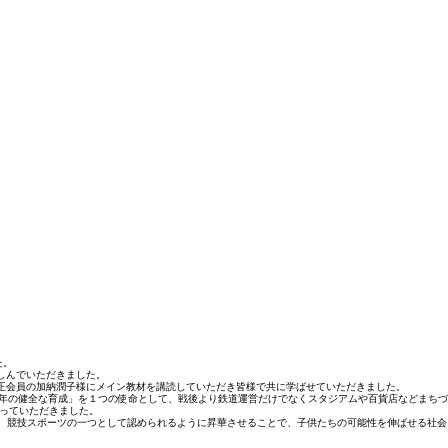
た。
しんでいただきました。
正会員の加納潤子様にメイン教材を講読していただき皆様で共に学ばせていただきました。
青少年の健全な育成」を１つの使命として、戦後より鉄道運営だけでなくスタジアムや百貨店などまちづ
っていただきました。
し、競技スポーツの一つとして認められるように昇華させることで、子供たちの可能性を伸ばせる社会