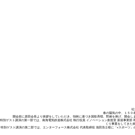
社
春の陽気の中、１５０
開会前に原田会長より挨拶をしていただき、恒例に基づき国歌斉唱、黙祷を捧げ、開会し
特別ゲスト講演の第一部では、南海電気鉄道株式会社 執行役員 イノベーション創造室 新規事業部
くり事業をしてきた
特別ゲスト講演の第二部では、エンターフォース株式会社 代表取締役 池田浩士様に「ℯスポーツ