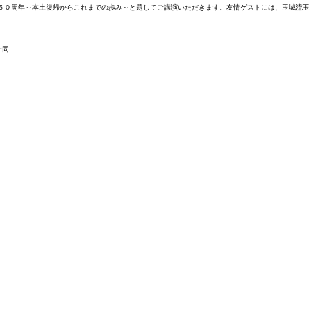
帰５０周年～本土復帰からこれまでの歩み～と題してご講演いただきます。友情ゲストには、玉城流玉
一同