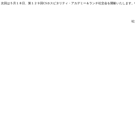
次回は５月１８日、第１２９回CSホスピタリティ・アカデミー＆ランチ社交会を開催いたします。
社