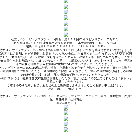
社交サロン ザ・クラブジャパン関西 第１２９回CSホスピタリティ・アカデミー
祝 令和４年5月１５日 沖縄本土復帰５０周年 ～本土復帰からこれまでの歩み～
場所：
中之島ＬＯＶＥ ＣＥＮＴＲＡＬ（ＳＵＮＳＨＩＮＥ）
交サロン ザ・クラブジャパン関西は令和４年５月１８日（水）に例会を執り行わせていただきまし
名の方々にご参加いただき開催。お集まりいただいた順に、お食事を召し上がっていただき交友を楽
ました。勉強会では、メイン教材「友好を深める１２カ条」の第１２条～自分の魅力を磨く～につ
復帰５０周年～本土復帰からこれまでの歩み～と題してご講演いただきました。外交交渉によって平和
その変化と開発の歩みと沖縄の魅力について大いに語っていただきました。
ーソングライターのTOUMA様に沖縄で撮影した新曲と涙そうそうを歌っていただき、爽やかな歌声
とそのお仲間様にご登場いただき、琉球舞踊をご披露いただきました。宮廷の雰囲気を想起させる絢爛
その後会員PR後、お誕生月の皆様のお祝いをさせていただきました。
特別ゲストには、喜劇俳優 大村崑様にお越しいただき、弱かったぼくを変えてくれたのは「筋トレ」
弓様にお越しいただきます。
ご都合ゆるす限り、お誘いあわせの上ご出席賜りますようよろしくお願い申し上げます。
感謝。御礼、ご報告まで。
交サロン ザ・クラブジャパン関西 CS・ホスピタリティー・アカデミー 会長 原田忠義 役員
記 常任幹事 山田有生
2022年06月15日