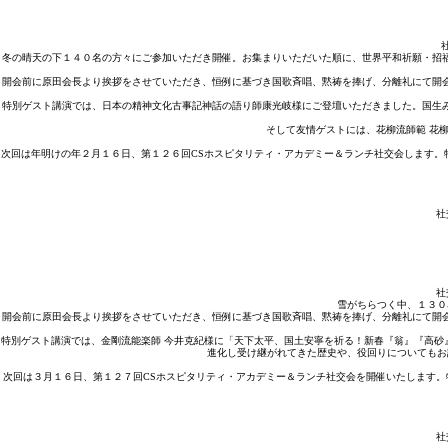
冬の晴天の下１４０名の方々にご参加いただき開催。お集まりいただいた順に、世界平和祈願・招
開会前に原田会長より挨拶をさせていただき、恒例に基づき国歌斉唱、黙祷を捧げ、分離礼にて開
特別ゲスト講演では、日本の精神文化古事記神話の語り師康光岐様にご登壇いただきました。国生
そして友情ゲストには、花柳流師範 花
次回は年明けの年２月１６日、第１２６回CSホスピタリティ・アカデミー＆ランチ社交会します
社
社
雪がちらつく中、１３０
開会前に原田会長より挨拶をさせていただき、恒例に基づき国歌斉唱、黙祷を捧げ、分離礼にて開
特別ゲスト講演では、金剛流能楽師 今井克紀様に「天下太平、国土安寧を祈る！新春『翁』『高
進化し受け継がれてきた歴史や、役回りについてもお
次回は３月１６日、第１２７回CSホスピタリティ・アカデミー＆ランチ社交会を開催いたします。
社