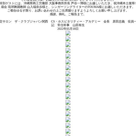
特別ゲストには、沖縄県商工労働部 大阪事務所所長 芦谷一博様にお越しいただき、祝沖縄本土復
扇会 琉球舞踊教師 山入端奈歩様と、シンガーソングライターのTOUMA様にお越しいただきます。
ご都合ゆるす限り、お誘いあわせの上ご出席賜りますようよろしくお願い申し上げます。
感謝。御礼、ご報告まで。
交サロン ザ・クラブジャパン関西 CS・ホスピタリティー・アカデミー 会長 原田忠義 役員
記 常任幹事 山田有生
2022年05月18日