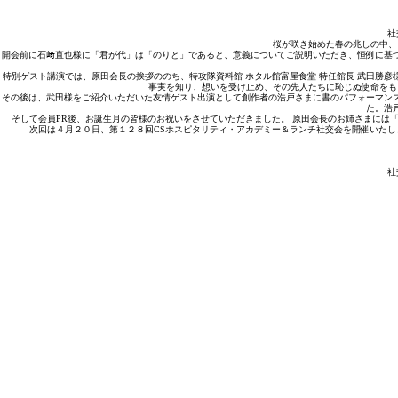
社
桜が咲き始めた春の兆しの中、
開会前に石﨑直也様に「君が代」は「のりと」であると、意義についてご説明いただき、恒例に基
特別ゲスト講演では、原田会長の挨拶ののち、特攻隊資料館 ホタル館富屋食堂 特任館長 武田勝
事実を知り、想いを受け止め、その先人たちに恥じぬ使命をも
その後は、武田様をご紹介いただいた友情ゲスト出演として創作者の浩戸さまに書のパフォーマン
た。浩
そして会員PR後、お誕生月の皆様のお祝いをさせていただきました。 原田会長のお姉さまには
次回は４月２０日、第１２８回CSホスピタリティ・アカデミー＆ランチ社交会を開催いたし
社