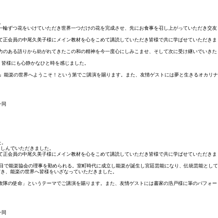
。
一輪ずつ花をいけていただき世界一つだけの花を完成させ、先にお食事を召し上がっていただき交友
て正会員の中尾久美子様にメイン教材を心をこめて講読していただき皆様で共に学ばせていただきま
力のある語りから紡がれてきたこの和の精神を今一度心にしみこませ、そして次に受け継いでいきた
、皆様にも心静かなひと時を感じました。
』能楽の世界へようこそ！という第でご講演を賜ります。また、友情ゲストには夢と生きるオカリナ
一同
た。
楽しんでいただきました。
て正会員の中尾久美子様にメイン教材を心をこめて講読していただき皆様で共に学ばせていただきま
目で能楽協会の理事を勤められる。室町時代に成立し能楽が誕生し宮廷芸能になり、伝統芸能として
だき、能楽の世界へ皆様をいざなっていただきました。
特攻隊の使命」というテーマでご講演を賜ります。また、友情ゲストには書家の浩戸様に筆のパフォー
一同