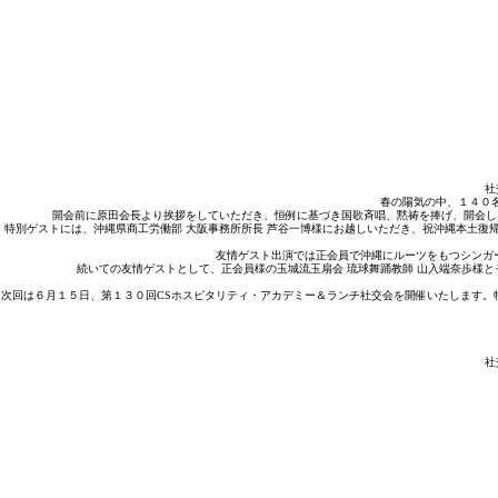
社
春の陽気の中、１４０
開会前に原田会長より挨拶をしていただき、恒例に基づき国歌斉唱、黙祷を捧げ、開会し
特別ゲストには、沖縄県商工労働部 大阪事務所所長 芦谷一博様にお越しいただき、祝沖縄本土
友情ゲスト出演では正会員で沖縄にルーツをもつシンガ
続いての友情ゲストとして、正会員様の玉城流玉扇会 琉球舞踊教師 山入端奈歩様
次回は６月１５日、第１３０回CSホスピタリティ・アカデミー＆ランチ社交会を開催いたします。
社