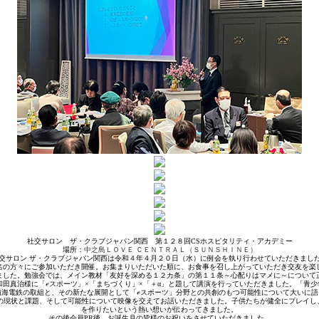
社交サロン ザ・クラブジャパン関西 第１２８回CSホスピタリティ・アカデミー
場所：
中之島ＬＯＶＥ ＣＥＮＴＲＡＬ（ＳＵＮＳＨＩＮＥ）
交サロン ザ・クラブジャパン関西は令和４年４月２０日（水）に例会を執り行わせていただきまし
名の方々にご参加いただき開催。お集まりいただいた順に、お食事を召し上がっていただき交友を楽
ました。勉強会では、メイン教材「友好を深める１２カ条」の第１１条～心配りはマメに～について
 和田真治様に「ℯスポーツ」×「まちづくり」×「＋α」と題して講演を行っていただきました。「
南海電鉄の取組と、その新たな展開として「ℯスポーツ」分野との共創のもつ可能性について大いに語
」の現状と課題、そして可能性について映像を交えてお話いただきました。子供たちが健全にプレイ
を作りたいという熱い想いが伝わってきました。
その後会員PR後、お誕生月の皆様のお祝いをさせていただきました。