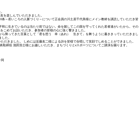
た。
交友を楽しんでいただきました。
0条～若いころの人脈づくり～について正会員の川土居千代美様にメイン教材を講読していただき皆
今平和に生きているのは当たり前ではない。命を賭してこの国を守ってくれた若者達がいたから。その
魂をこめてお話いただき、参加者の皆様の心に強く響きました。
から降ってきた言葉として「君を想う 幸（あれ） 生きて」を舞うように書ききっていただきまし
ました。
いただきました。 しめには近藤友二様による詩を皆様で合唱して笑顔でしめることができました。
表取締役 池田浩士様にお越しいただき、まちづくりとeスポーツについてご講演を賜ります。
一同