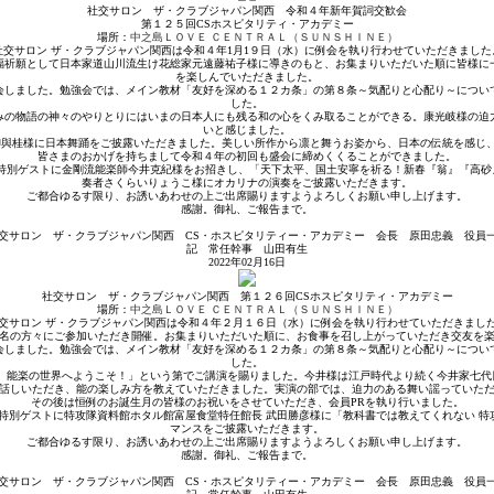
社交サロン ザ・クラブジャパン関西 令和４年新年賀詞交歓会
第１２５回CSホスピタリティ・アカデミー
場所：
中之島ＬＯＶＥ ＣＥＮＴＲＡＬ（ＳＵＮＳＨＩＮＥ）
社交サロン ザ・クラブジャパン関西は令和４年1月1９日（水）に例会を執り行わせていただきました
福祈願として日本家道山川流生け花総家元遠藤祐子様に導きのもと、お集まりいただいた順に皆様に
を楽しんでいただきました。
会しました。勉強会では、メイン教材「友好を深める１２カ条」の第８条～気配りと心配り～につい
した。
みの物語の神々のやりとりにはいまの日本人にも残る和の心をくみ取ることができる。康光岐様の迫
いと感じました。
柳與桂様に日本舞踊をご披露いただきました。美しい所作から凛と舞うお姿から、日本の伝統を感じ
皆さまのおかげを持ちまして令和４年の初回も盛会に締めくくることができました。
。特別ゲストに金剛流能楽師今井克紀様をお招きし、「天下太平、国土安寧を祈る！新春『翁』『高砂
奏者さくらいりょうこ様にオカリナの演奏をご披露いただきます。
ご都合ゆるす限り、お誘いあわせの上ご出席賜りますようよろしくお願い申し上げます。
感謝。御礼、ご報告まで。
交サロン ザ・クラブジャパン関西 CS・ホスピタリティー・アカデミー 会長 原田忠義 役員
記 常任幹事 山田有生
2022年02月16日
社交サロン ザ・クラブジャパン関西 第１２６回CSホスピタリティ・アカデミー
場所：
中之島ＬＯＶＥ ＣＥＮＴＲＡＬ（ＳＵＮＳＨＩＮＥ）
交サロン ザ・クラブジャパン関西は令和４年２月１６日（水）に例会を執り行わせていただきまし
名の方々にご参加いただき開催。お集まりいただいた順に、お食事を召し上がっていただき交友を
会しました。勉強会では、メイン教材「友好を深める１２カ条」の第８条～気配りと心配り～につい
した。
砂』能楽の世界へようこそ！」という第でご講演を賜りました。今井様は江戸時代より続く今井家七代
話しいただき、能の楽しみ方を教えていただきました。実演の部では、迫力のある舞い謡っていた
その後は恒例のお誕生月の皆様のお祝いをさせていただき、会員PRを執り行いました。
特別ゲストに特攻隊資料館ホタル館富屋食堂特任館長 武田勝彦様に「教科書では教えてくれない 
マンスをご披露いただきます。
ご都合ゆるす限り、お誘いあわせの上ご出席賜りますようよろしくお願い申し上げます。
感謝。御礼、ご報告まで。
交サロン ザ・クラブジャパン関西 CS・ホスピタリティー・アカデミー 会長 原田忠義 役員