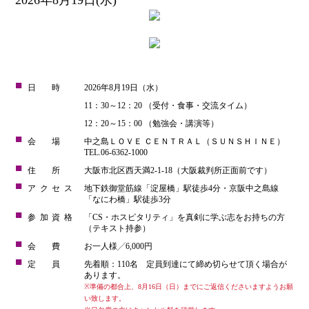
日時
2026年8月19日（水）
11：30～12：20 （受付・食事・交流タイム）
12：20～15：00 （勉強会・講演等）
会場
中之島ＬＯＶＥ ＣＥＮＴＲＡＬ（ＳＵＮＳＨＩＮＥ）
TEL.06-6362-1000
住所
大阪市北区西天満2-1-18（大阪裁判所正面前です）
アクセス
地下鉄御堂筋線「淀屋橋」駅徒歩4分・京阪中之島線
「なにわ橋」駅徒歩3分
参加資格
「CS・ホスピタリティ」を真剣に学ぶ志をお持ちの方
（テキスト持参）
会費
お一人様╱6,000円
定員
先着順：110名 定員到達にて締め切らせて頂く場合が
あります。
※準備の都合上、8月16日（日）までにご返信くださいますようお願
い致します。