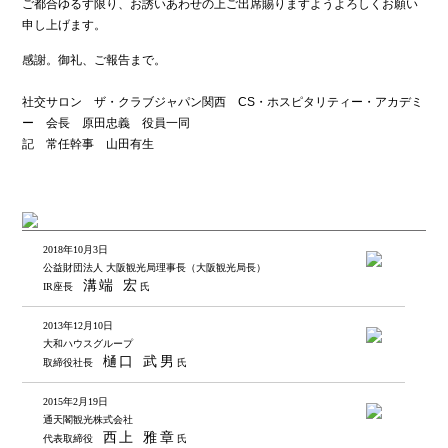
ご都合ゆるす限り、お誘いあわせの上ご出席賜りますようよろしくお願い
申し上げます。
感謝。御礼、ご報告まで。
社交サロン ザ・クラブジャパン関西 CS・ホスピタリティー・アカデミ
ー 会長 原田忠義 役員一同
記 常任幹事 山田有生
2018年10月3日
公益財団法人 大阪観光局理事長（大阪観光局長）
溝端 宏
IR座長
氏
2013年12月10日
大和ハウスグループ
樋口 武男
取締役社長
氏
2015年2月19日
通天閣観光株式会社
西上 雅章
代表取締役
氏