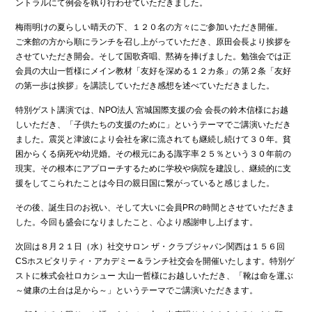
ントラルにて例会を執り行わせていただきました。
梅雨明けの夏らしい晴天の下、１２０名の方々にご参加いただき開催。
ご来館の方から順にランチを召し上がっていただき、原田会長より挨拶を
させていただき開会。そして国歌斉唱、黙祷を捧げました。勉強会では正
会員の大山一哲様にメイン教材「友好を深める１２カ条」の第２条「友好
の第一歩は挨拶」を講読していただき感想を述べていただきました。
特別ゲスト講演では、NPO法人 宮城国際支援の会 会長の鈴木信様にお越
しいただき、「子供たちの支援のために」というテーマでご講演いただき
ました。震災と津波により会社を家に流されても継続し続けて３０年。貧
困からくる病死や幼児婚。その根元にある識字率２５％という３０年前の
現実。その根本にアプローチするために学校や病院を建設し、継続的に支
援をしてこられたことは今日の親日国に繋がっていると感じました。
その後、誕生日のお祝い、そして大いに会員PRの時間とさせていただきま
した。今回も盛会になりましたこと、心より感謝申し上げます。
次回は８月２１日（水）社交サロン ザ・クラブジャパン関西は１５６回
CSホスピタリティ・アカデミー＆ランチ社交会を開催いたします。特別ゲ
ストに株式会社ロカシュー 大山一哲様にお越しいただき、「靴は命を運ぶ
～健康の土台は足から～」というテーマでご講演いただきます。