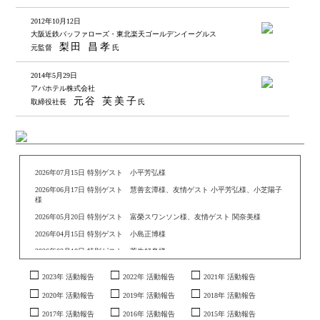
2012年10月12日
大阪近鉄バッファローズ・東北楽天ゴールデンイーグルス
梨田 昌孝
元監督
氏
2014年5月29日
アパホテル株式会社
元谷 芙美子
取締役社長
氏
2026年07月15日 特別ゲスト 小平芳弘様
2026年06月17日 特別ゲスト 慧善玄潭様、友情ゲスト 小平芳弘様、小芝陽子
様
2026年05月20日 特別ゲスト 富榮スワンソン様、友情ゲスト 関奈美様
2026年04月15日 特別ゲスト 小島正博様
2026年03月18日 特別ゲスト 菅生好身様
2026年02月18日 特別ゲスト 花柳與桂様、藤原恵津子様
2023年 活動報告
2022年 活動報告
2021年 活動報告
2026年01月21日 新春ゲスト 遠藤祐子様、康光岐様
2020年 活動報告
2019年 活動報告
2018年 活動報告
2025年12月17日 特別ゲスト 西原明良様、友情ゲスト なかおくみこ様、草笛
四郎様、奥眞理子様、平野郷三角様、野村真希様、ジョン・道阪様
2017年 活動報告
2016年 活動報告
2015年 活動報告