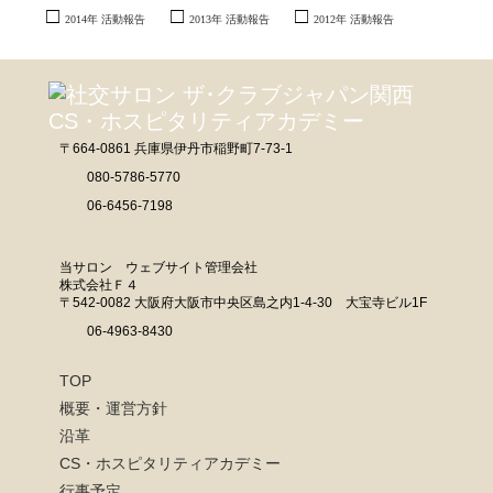
2025年11月19日 特別ゲスト 桜花昇ぼる様
2014年 活動報告
2013年 活動報告
2012年 活動報告
2025年10月15日 特別ゲスト 溝畑宏様、友情ゲスト 富永えりこ様
2025年09月17日 特別ゲスト 五島洋様
2025年08月20日 特別ゲスト 宮田博文様
2025年07月16日 特別ゲスト 一般社団法人 関西ウクライナ友好協会様
2025年06月18日 特別ゲスト 森日和様、友情ゲスト 山本恭裕様
〒664-0861 兵庫県伊丹市稲野町7-73-1
2025年05月21日 特別ゲスト 黒田クロ様、友情ゲスト 恍多様
080-5786-5770
2025年04月16日 特別ゲスト 露の団四郎様
06-6456-7198
2025年03月19日 特別ゲスト 溝畑宏様
2025年02月19日 特別ゲスト 康光岐様、清水英彰様、友情ゲスト 飛鳥天紅様
当サロン ウェブサイト管理会社
2025年01月15日 新春ゲスト 遠藤祐子様、宇野美香子様
株式会社Ｆ４
〒542-0082 大阪府大阪市中央区島之内1-4-30 大宝寺ビル1F
2024年12月18日 特別ゲスト 藤村麻紀様、友情ゲスト 永田有吾様
06-4963-8430
2024年11月20日 特別ゲスト 田中壱征様
2024年10月16日 特別ゲスト 草笛雅子様
TOP
2024年09月18日 特別ゲスト 中野良美様、中野彰久様、車田一光様、寺井隆
敏様
概要・運営方針
2024年08月21日 特別ゲスト 大山一哲様
沿革
2024年07月17日 特別ゲスト 鈴木信様
CS・ホスピタリティアカデミー
2024年06月19日 特別ゲスト 渋谷幸子様
行事予定