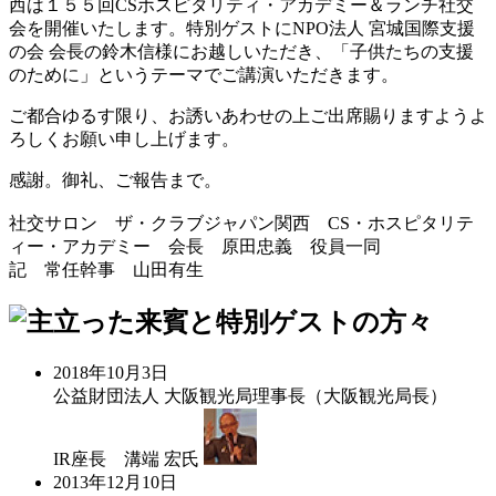
西は１５５回CSホスピタリティ・アカデミー＆ランチ社交
会を開催いたします。特別ゲストにNPO法人 宮城国際支援
の会 会長の鈴木信様にお越しいただき、「子供たちの支援
のために」というテーマでご講演いただきます。
ご都合ゆるす限り、お誘いあわせの上ご出席賜りますようよ
ろしくお願い申し上げます。
感謝。御礼、ご報告まで。
社交サロン ザ・クラブジャパン関西 CS・ホスピタリテ
ィー・アカデミー 会長 原田忠義 役員一同
記 常任幹事 山田有生
2018年10月3日
公益財団法人 大阪観光局理事長（大阪観光局長）
IR座長
溝端 宏
氏
2013年12月10日