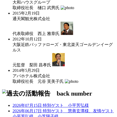
大和ハウスグループ
取締役社長
樋口 武男
氏
2015年2月19日
通天閣観光株式会社
代表取締役
西上 雅章
氏
2012年10月12日
大阪近鉄バッファローズ・東北楽天ゴールデンイーグ
ルス
元監督
梨田 昌孝
氏
2014年5月29日
アパホテル株式会社
取締役社長
元谷 芙美子
氏
2026年07月15日 特別ゲスト 小平芳弘様
2026年06月17日 特別ゲスト 慧善玄潭様、友情ゲスト
小平芳弘様、小芝陽子様