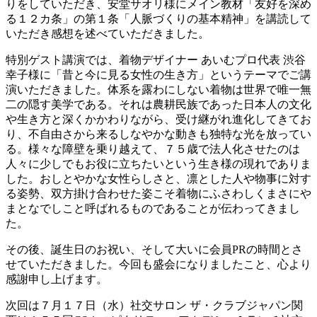
りをしていただき、安堂サオリ様にメイン教材「友好を深め
る１２カ条」の第１条「人脈づくりの基本精神」を講読して
いただき感想を述べていただきました。
特別ゲスト講演では、着物デザイナー あいむプロ代表 渋谷
幸子様に「昔と今に見る女性の生き方」というテーマでご講
演いただきました。体系を露わにしない着物は世界で唯一無
二の隠す美学である。それは農耕民族であった日本人の文化
や生き方と深くかかわりながら、受け継がれ進化してきてお
り、不自由さから来るしなやかな動きも独特な光を放ってい
る。様々な障壁を乗り越えて、７５歳で法人化させたのは
人々に少しでもお役に立ちたいという生き様の現れでありま
した。おしとやかな女性らしさと、凛とした人や物事に対す
る姿勢、双方掛け合わせた姿こそ着物にふさわしくまさにや
まとなでしこと呼ばれるものであることが伝わってきまし
た。
その後、誕生日のお祝い、そして大いに会員PRの時間とさ
せていただきました。今回も盛会になりましたこと、心より
感謝申し上げます。
次回は７月１７日（水）社交サロン ザ・クラブジャパン関