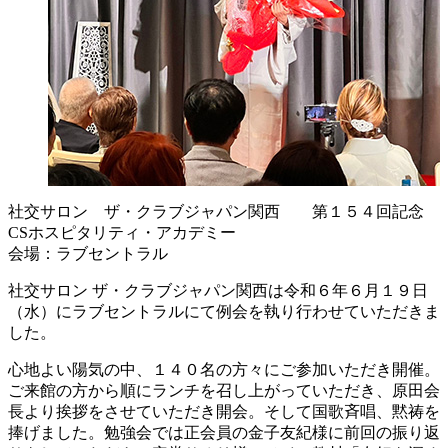
社交サロン ザ・クラブジャパン関西 第１５４回記念
CSホスピタリティ・アカデミー
会場：ラブセントラル
社交サロン ザ・クラブジャパン関西は令和６年６月１９日
（水）にラブセントラルにて例会を執り行わせていただきま
した。
心地よい陽気の中、１４０名の方々にご参加いただき開催。
ご来館の方から順にランチを召し上がっていただき、原田会
長より挨拶をさせていただき開会。そして国歌斉唱、黙祷を
捧げました。勉強会では正会員の金子友紀様に前回の振り返