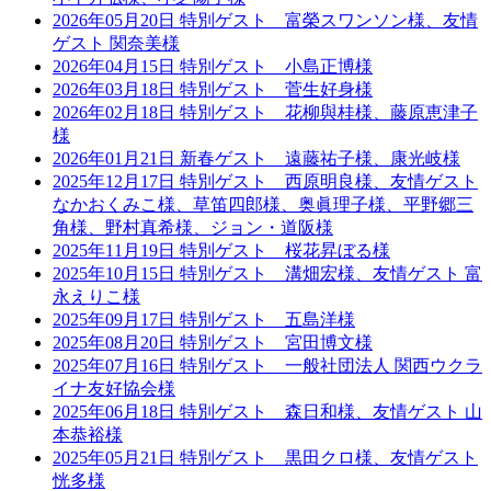
2026年05月20日 特別ゲスト 富榮スワンソン様、友情
ゲスト 関奈美様
2026年04月15日 特別ゲスト 小島正博様
2026年03月18日 特別ゲスト 菅生好身様
2026年02月18日 特別ゲスト 花柳與桂様、藤原恵津子
様
2026年01月21日 新春ゲスト 遠藤祐子様、康光岐様
2025年12月17日 特別ゲスト 西原明良様、友情ゲスト
なかおくみこ様、草笛四郎様、奥眞理子様、平野郷三
角様、野村真希様、ジョン・道阪様
2025年11月19日 特別ゲスト 桜花昇ぼる様
2025年10月15日 特別ゲスト 溝畑宏様、友情ゲスト 富
永えりこ様
2025年09月17日 特別ゲスト 五島洋様
2025年08月20日 特別ゲスト 宮田博文様
2025年07月16日 特別ゲスト 一般社団法人 関西ウクラ
イナ友好協会様
2025年06月18日 特別ゲスト 森日和様、友情ゲスト 山
本恭裕様
2025年05月21日 特別ゲスト 黒田クロ様、友情ゲスト
恍多様