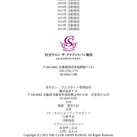
2019年 活動報告
2018年 活動報告
2017年 活動報告
2016年 活動報告
2015年 活動報告
2014年 活動報告
2013年 活動報告
2012年 活動報告
〒664-0861 兵庫県伊丹市稲野町7-73-1
080-5786-5770
06-6456-7198
当サロン ウェブサイト管理会社
株式会社Ｆ４
〒542-0082 大阪府大阪市中央区島之内1-4-30 大宝寺ビル1F
06-4963-8430
TOP
概要・運営方針
沿革
CS・ホスピタリティアカデミー
行事予定
活動報告
プライバシーポリシー
会員申し込み
お問い合わせ
Copyright (C) 2012 THE CLUB JAPAN KANSAI. All Rights Reserved.