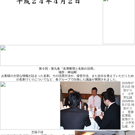
第９回：第九条『名簿整理と名刺の活用』
場所：神仙閣
お客様の大切な情報が詰まった名刺。その活用方法や、保管方法、また自分を覚えていただくため
の名刺づくりについてなど、各グループで白熱した議論が展開されました。
2026年07
月15日 特
別ゲス
ト 小平
芳弘様
2026年06
月17日 特
別ゲス
ト 慧善
玄潭様、
友情ゲス
ト 小平芳
弘様、小
芝陽子様