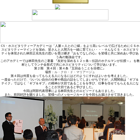
CS・ホスピタリティーアカデミーは「人脈＝人とのご縁」をより高いレベルで広げるためにＣＳホ
スピタリティーマインドを深め、皆さんと人間力を一緒に育てたい・・・そんなＣＳ・ホスピタリ
ティを体現された林田正光先生の思いを受け継ぎ『おもてなしの心』を皆様と共に深めあい学びあ
う為の勉強会です。
このアカデミーでは林田先生のご著書 『友好を深める１２ヶ条～伝説のホテルマンが伝授～』 を教
材としてランチ会形式で共にホスピタリティについて学びあいます。
第２期 第４回：第４条『五回会うことを目標に』
場所：
ル・クロ・ド・マリアージュ
第４回は何度も会ってもらえる人になるにはどのようにすればよいかを考えました。
一度会っただけで、ついつい自分の仕事や商品の話をしてしまいがちですが、人間関係は「ギブ＆
テイク」ではなく「ギブ＆ギブ」の精神が大切であることをを学び、仕事を任せてもらえる人にな
ることが大切であると学びました。
今回は阿部代表理事による林田先生とのエピソードもありました。
また、前回好評を賜りました、皆様へのメッセージカードを今回もお届けさせて頂きました。