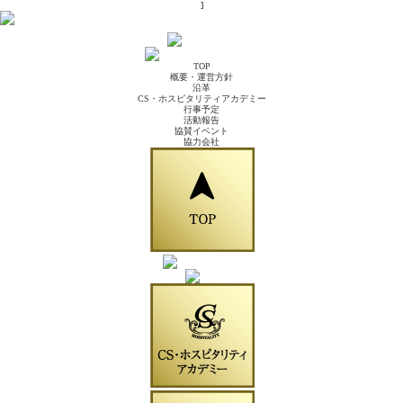
]
TOP
概要・運営方針
沿革
CS・ホスピタリティアカデミー
行事予定
活動報告
協賛イベント
協力会社