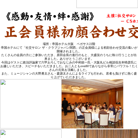
場所：帝国ホテル大阪 ペガサス22階
帝国ホテルにて「社交サロン ザ・クラブジャパン関西」の正会員様による初顔合わせ交流の集いが
開催されました。
たくさんの会員の方にご参加いただき、原田会長の進行のもと、大盛況のうちに執り行うことが出
来ました。ありがとうございます。
今回はゲストに政治評論家で六甲おろしでおなじみの中村鋭一氏・大阪丸ビル相談役吉本晴彦氏に
お越しいただき、スピーチをいただきました。お二人ともover80でありながら非常にパワフル！たく
さんの元気を頂戴しました。
また、ミュージシャンの大野勇太さん・森源太さんによるライブも行われ、若者も負けずに熱く盛
り上げていただきました。