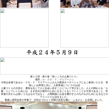
第１０回：第十条『若いころの人脈づくり』
場所：
ル・クロ・ド・マリアージュ
今回は会場であるル・クロ・ド・マリアージュさんの黒岩オーナーシェフにもご参加いただき、美
味しいお料理と共に、人材育成についてのお話
人脈づくりの大切さ、勇気を出して人と出会い話すことについて学びました。人との関わりを「人
脈」としていくためには、まず自分が相手のためになることをしていくことが大切であること、年
長者の方からは若いうちはものではなく、人間関係にお金を費やすとのちのちのためになるなどの
アドバイスも頂きました。
最後に原田会長の伴奏で、次回までの１ヶ月間の決意を胸に「ふるさと」を合唱しました。