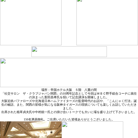
場所：帝国ホテル大阪 ５階 八重の間
「社交サロン ザ・クラブジャパン関西」の10周年記念として今回はＷＢＣ野手総合コーチに就任
の決まった梨田昌孝氏を招いて記念講演を開催しました。
大阪近鉄バファローズや北海道日本ハムファイターズの監督時代のお話や、「こんにゃく打法」誕
生の秘話、また、関西の皆様が気になる阪神タイガースの現状についても楽しくお話していただき
ました。
出席された植草貞夫氏や中村鋭一氏との掛け合いトークでも大いに場を盛り上げて下さいました。
150名満員御礼。ご出席いただいた皆様ありがとうございました。