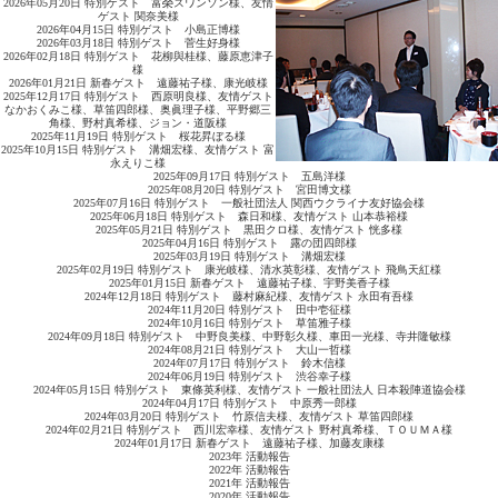
2026年05月20日 特別ゲスト 富榮スワンソン様、友情
ゲスト 関奈美様
2026年04月15日 特別ゲスト 小島正博様
2026年03月18日 特別ゲスト 菅生好身様
2026年02月18日 特別ゲスト 花柳與桂様、藤原恵津子
様
2026年01月21日 新春ゲスト 遠藤祐子様、康光岐様
2025年12月17日 特別ゲスト 西原明良様、友情ゲスト
なかおくみこ様、草笛四郎様、奥眞理子様、平野郷三
角様、野村真希様、ジョン・道阪様
2025年11月19日 特別ゲスト 桜花昇ぼる様
2025年10月15日 特別ゲスト 溝畑宏様、友情ゲスト 富
永えりこ様
2025年09月17日 特別ゲスト 五島洋様
2025年08月20日 特別ゲスト 宮田博文様
2025年07月16日 特別ゲスト 一般社団法人 関西ウクライナ友好協会様
2025年06月18日 特別ゲスト 森日和様、友情ゲスト 山本恭裕様
2025年05月21日 特別ゲスト 黒田クロ様、友情ゲスト 恍多様
2025年04月16日 特別ゲスト 露の団四郎様
2025年03月19日 特別ゲスト 溝畑宏様
2025年02月19日 特別ゲスト 康光岐様、清水英彰様、友情ゲスト 飛鳥天紅様
2025年01月15日 新春ゲスト 遠藤祐子様、宇野美香子様
2024年12月18日 特別ゲスト 藤村麻紀様、友情ゲスト 永田有吾様
2024年11月20日 特別ゲスト 田中壱征様
2024年10月16日 特別ゲスト 草笛雅子様
2024年09月18日 特別ゲスト 中野良美様、中野彰久様、車田一光様、寺井隆敏様
2024年08月21日 特別ゲスト 大山一哲様
2024年07月17日 特別ゲスト 鈴木信様
2024年06月19日 特別ゲスト 渋谷幸子様
2024年05月15日 特別ゲスト 東條英利様、友情ゲスト 一般社団法人 日本殺陣道協会様
2024年04月17日 特別ゲスト 中原秀一郎様
2024年03月20日 特別ゲスト 竹原信夫様、友情ゲスト 草笛四郎様
2024年02月21日 特別ゲスト 西川宏幸様、友情ゲスト 野村真希様、ＴＯＵＭＡ様
2024年01月17日 新春ゲスト 遠藤祐子様、加藤友康様
2023年 活動報告
2022年 活動報告
2021年 活動報告
2020年 活動報告