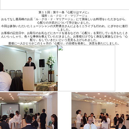
第１１回：第十一条『心配りはマメに』
場所：
ル・クロ・ド・マリアージュ
おもてなし最高峰のお店「ル・クロ・ド・マリアージュ」にて美味しいお料理をいただきながら、
心配りの大切さについて学びあいました。
今回は参加いただいたミュージシャンの大野勇太さんによるミニライブも行われ、にぎやかに進行
しました。
お客様の記念日や、お取引のお礼などにカードを送るなどの「心配り」を実行している方もたくさ
んいらっしゃり、色々な事例を教えていただきました。お客様だけでなく身近な家族などから「心
配り」をしていきたいという意見も上げられました。
最後に一人ひとりがこの１ヶ月の「心配り」の目標を発表し、決意を新たにしました。