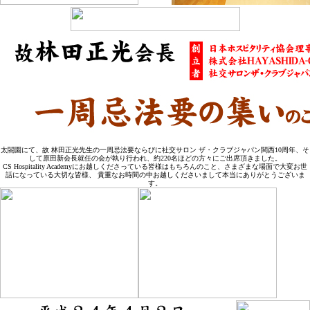
太閤園にて、故 林田正光先生の一周忌法要ならびに社交サロン ザ・クラブジャパン関西10周年、そ
して原田新会長就任の会が執り行われ、約220名ほどの方々にご出席頂きました。
CS Hospitality Academyにお越しくださっている皆様はもちろんのこと、さまざまな場面で大変お世
話になっている大切な皆様、 貴重なお時間の中お越しくださいまして本当にありがとうございま
す。