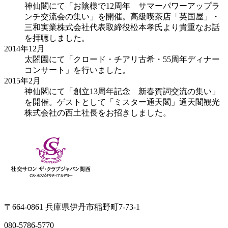
神仙閣にて「お陰様で12周年 サマーパワーアップラ
ンチ交流会の集い」を開催。高級喫茶店「英国屋」・
三和実業株式会社代表取締役松本孝氏より貴重なお話
を拝聴しました。
2014年
12月
太閤園にて「クロード・チアリ古希・55周年ディナー
コンサート」を行いました。
2015年
2月
神仙閣にて「創立13周年記念 新春賀詞交流の集い」
を開催。ゲストとして「ミスター通天閣」通天閣観光
株式会社の西土社長をお招きしました。
〒664-0861 兵庫県伊丹市稲野町7-73-1
080-5786-5770