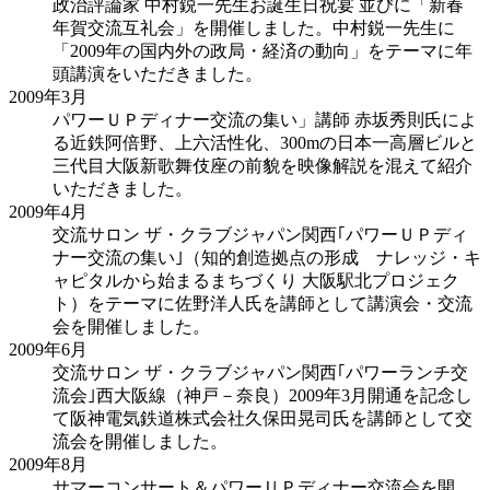
政治評論家 中村鋭一先生お誕生日祝宴 並びに「新春
年賀交流互礼会」を開催しました。中村鋭一先生に
「2009年の国内外の政局・経済の動向」をテーマに年
頭講演をいただきました。
2009年
3月
パワーＵＰディナー交流の集い」講師 赤坂秀則氏によ
る近鉄阿倍野、上六活性化、300mの日本一高層ビルと
三代目大阪新歌舞伎座の前貌を映像解説を混えて紹介
いただきました。
2009年
4月
交流サロン ザ・クラブジャパン関西｢パワーＵＰディ
ナー交流の集い｣（知的創造拠点の形成 ナレッジ・キ
ャピタルから始まるまちづくり 大阪駅北プロジェク
ト）をテーマに佐野洋人氏を講師として講演会・交流
会を開催しました。
2009年
6月
交流サロン ザ・クラブジャパン関西｢パワーランチ交
流会｣西大阪線（神戸－奈良）2009年3月開通を記念し
て阪神電気鉄道株式会社久保田晃司氏を講師として交
流会を開催しました。
2009年
8月
サマーコンサート＆パワーＵＰディナー交流会を開