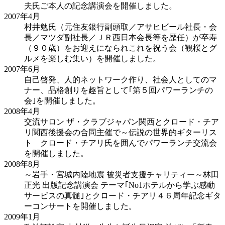
夫氏ご本人の記念講演会を開催しました。
2007年
4月
村井勉氏（元住友銀行副頭取／アサヒビール社長・会
長／マツダ副社長／ＪＲ西日本会長等を歴任）が卒寿
（９０歳）をお迎えになられこれを祝う会（観桜とグ
ルメを楽しむ集い）を開催しました。
2007年
6月
自己啓発、人的ネットワーク作り、社会人としてのマ
ナー、品格創りを趣旨として｢第５回パワーランチの
会｣を開催しました。
2008年
4月
交流サロン ザ・クラブジャパン関西とクロード・チア
リ関西後援会の合同主催で～伝説の世界的ギターリス
ト クロード・チアリ氏を囲んでパワーランチ交流会
を開催しました。
2008年
8月
～岩手・宮城内陸地震 被災者支援チャリティー～林田
正光 出版記念講演会 テーマ｢No1ホテルから学ぶ感動
サービスの真髄｣とクロード・チアリ４６周年記念ギタ
ーコンサートを開催しました。
2009年
1月