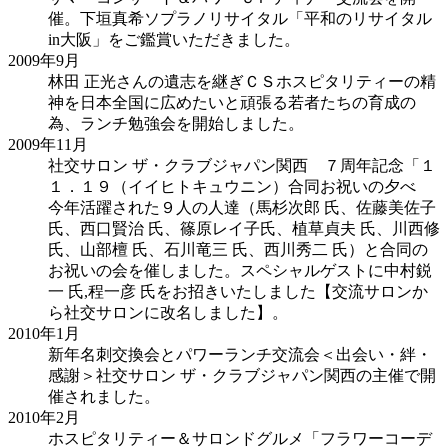
催。下垣真希ソプラノリサイタル「平和のリサイタル
in大阪」をご鑑賞いただきました。
2009年
9月
林田 正光さんの遺志を継ぎＣＳホスピタリティーの精
神を日本全国に広めたいと頑張る若者たちの育成の
為、ランチ勉強会を開始しました。
2009年
11月
社交サロン ザ・クラブジャパン関西 ７周年記念「１
１．１９（イイヒトキュウニン）合同お祝いの夕べ
今年活躍された９人の人達（馬杉次郎 氏、佐藤美佐子
氏、西口賢治 氏、篠原レイ子氏、植草貞夫 氏、川西修
氏、山部檀 氏、石川竜三 氏、西川秀二 氏）と合同の
お祝いの会を催しました。スペシャルゲストに中村鋭
一 氏,程一彦 氏をお招きいたしました【交流サロンか
ら社交サロンに改名しました】。
2010年
1月
新年名刺交換会とパワーランチ交流会＜出会い・絆・
感謝＞社交サロン ザ・クラブジャパン関西の主催で開
催されました。
2010年
2月
ホスピタリティー＆サロンドグルメ「フラワーコーデ