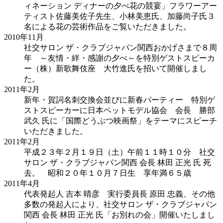
ィネーション ディナーの夕べ花の競宴」フラワーアー
ティスト佐藤美佐子先生、小林美恵氏、加藤尚子氏３
名による花の芸術作品をご覧いただきました。
2010年
11月
社交サロン ザ・クラブジャパン関西おかげさまで８周
年 ～友情・絆・感謝の夕べ～を特別ゲストスピーカ
ー（株）新歌舞伎座 大竹進氏を招いて開催しまし
た。
2011年
2月
新年・賀詞名刺交換会並びに新春パーティー 特別ゲ
ストスピーカーに日本ペットモデル協会 会長 勝部
武久 氏に「国際どうぶつ映画祭」をテーマにスピーチ
いただきました。
2011年
2月
平成２３年２月１９日（土）午前１１時１０分 社交
サロン ザ・クラブジャパン関西 会長 林田 正光 氏 死
去。 昭和２０年１０月７日生 享年満６５歳
2011年
4月
代表発起人 吉本 晴彦 実行委員長 原田 忠義、その他
多数の発起人により、社交サロン ザ・クラブジャパン
関西 会長 林田 正光 氏「お別れの会」開催いたしまし