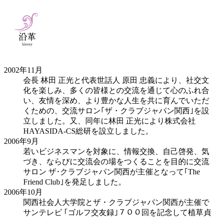
2002年
11月
会長 林田 正光と代表世話人 原田 忠義により、社交文
化を楽しみ、多くの皆様との交流を通じて心のふれ合
い、友情を深め、より豊かな人生を共に育んでいただ
くための、交流サロン｢ザ・クラブジャパン関西｣を設
立しました。又、同年に林田 正光により株式会社
HAYASIDA-CS総研を設立しました。
2006年
9月
若いビジネスマンを対象に、情報交換、自己啓発、気
づき、ならびに交流会の場をつくることを目的に交流
サロン ザ･クラブジャパン関西が主催となって｢The
Friend Club｣を発足しました。
2006年
10月
関西社会人大学院とザ・クラブジャパン関西が主催で
サンテレビ ｢ゴルフ交友録｣７００回を記念して植草貞