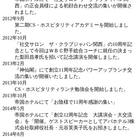
西」の正会員様による初顔合わせ交流の集いが開催さ
れました。
2012年
9月
第二期CS・ホスピタリティアカデミーを開始しまし
た。
2012年
10月
「社交サロン ザ・クラブジャパン関西」の10周年記
念として今回はＷＢＣ野手総合コーチに就任の決まっ
た梨田昌孝氏を招いて記念講演を開催しました。
2013年
2月
『神仙閣』にて創立11周年記念パワーアップランチ交
流の集いが開催いたしました。
2013年
10月
CS・ホスピタリティランチ勉強会を開始しました。
2013年
10月
帝国ホテルにて「お陰様で11周年感謝の集い」
2014年
5月
帝国ホテルにて「創立12周年記念 大講演会・大交流
会」を「開催。ゲストスピーカーとしてアパホテル3株
式会社取締役社長・元谷芙美子氏をお招きしました。
2014年
8月