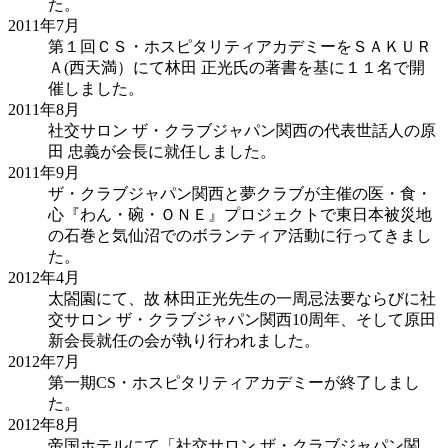
た。
2011年
7月
第１回ＣＳ・ホスピタリティアカデミーをＳＡＫＵＲ
Ａ(西天満）にて林田 正光氏の著書を基に１１名で開
催しました。
2011年
8月
社交サロン ザ・クラブジャパン関西の代表世話人の原
田 忠義が会長に就任しました。
2011年
9月
ザ・クラブジャパン関西と夢クラブが主催の医・食・
心『わん・碗・ＯＮＥ』プロジェクトで東日本被災地
の石巻と気仙沼でのボランティア活動に行ってきまし
た。
2012年
4月
太閤園にて、故 林田正光先生の一周忌法要ならびに社
交サロン ザ・クラブジャパン関西10周年、そして原田
新会長就任の会が執り行われました。
2012年
7月
第一期CS・ホスピタリティアカデミーが終了しまし
た。
2012年
8月
帝国ホテルにて「社交サロン ザ・クラブジャパン関