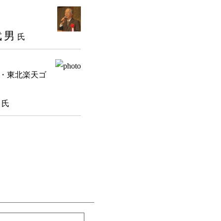
武男
氏
・東北楽天ゴ
孝
氏