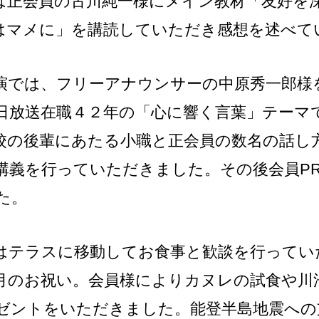
は正会員の古川純一様にメイン教材「友好を
はマメに」を講読していただき感想を述べて
演では、フリーアナウンサーの中原秀一郎様
日放送在職４２年の「心に響く言葉」テーマ
校の後輩にあたる小職と正会員の数名の話し
講義を行っていただきました。その後会員P
た。
はテラスに移動してお食事と歓談を行ってい
月のお祝い。会員様によりカヌレの試食や川
ゼントをいただきました。能登半島地震への