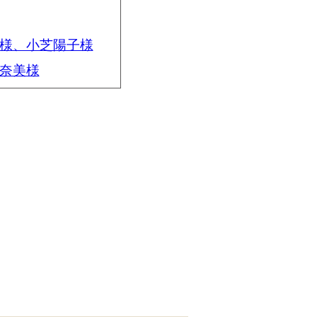
弘様、小芝陽子様
関奈美様
おくみこ様、草笛四郎
こ様