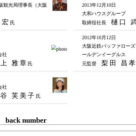
大阪観光局理事長（大阪
2013年12月10日
大和ハウスグループ
 宏
樋口 
氏
取締役社長
2012年10月12日
大阪近鉄バッファローズ
会社
ールデンイーグルス
上 雅章
梨田 昌
氏
元監督
会社
谷 芙美子
氏