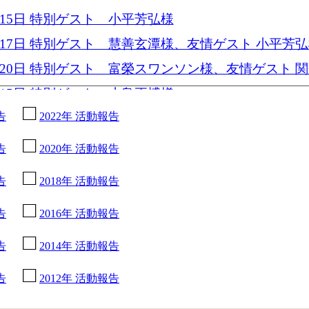
7月15日 特別ゲスト 小平芳弘様
6月17日 特別ゲスト 慧善玄潭様、友情ゲスト 小平芳
5月20日 特別ゲスト 富榮スワンソン様、友情ゲスト 
4月15日 特別ゲスト 小島正博様
告
2022年 活動報告
3月18日 特別ゲスト 菅生好身様
2月18日 特別ゲスト 花柳與桂様、藤原恵津子様
告
2020年 活動報告
1月21日 新春ゲスト 遠藤祐子様、康光岐様
告
2018年 活動報告
12月17日 特別ゲスト 西原明良様、友情ゲスト なか
子様、平野郷三角様、野村真希様、ジョン・道阪様
告
2016年 活動報告
1月19日 特別ゲスト 桜花昇ぼる様
告
2014年 活動報告
0月15日 特別ゲスト 溝畑宏様、友情ゲスト 富永えり
告
2012年 活動報告
9月17日 特別ゲスト 五島洋様