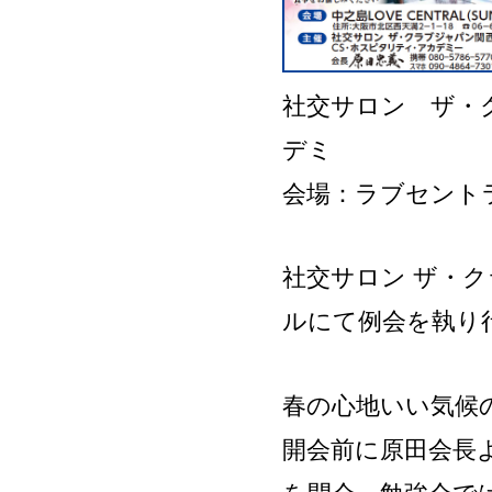
社交サロン ザ・
デミ
会場：ラブセント
社交サロン ザ・
ルにて例会を執り
春の心地いい気候
開会前に原田会長