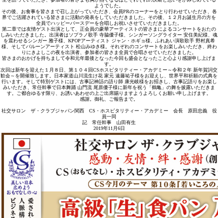
ようでした。
その後、お食事を皆さまで召し上がっていただき、会員PRのコーナーをとり行わせていただき、各
界でご活躍されている皆さまに活動の発表をしていただきました。その後、１２月お誕生月の方を
全員でハッピーバースデーを合唱しお祝いさせていただきました。
第二章では友情ゲスト出演として、正会員の豪華アーティストの皆さまによるコンサートをおたの
しみいただきました。出演者はソプラノ歌手 寺脇優子様、シンガーソングライター 安住美紀様、魂
を震わせるシンガー 雅子様、KPOPアーティスト ジャン・ホギョ様、ふれあい演歌歌手 野村真希
様、そしてバルーンアーティスト 松山みゆき様。それぞれのコンサートをお楽しみいただき、終わ
りにきよしこの夜を出演者、参加者の皆さま全員で合唱させていただきました。
皆さまのおかげを持ちまして令和元年最後となった今回も盛会となったこと心より感謝申し上げま
す。
次回は新年を迎えた１月８日、第１０４回CSホスピタリティー・アカデミー～令和２年 新年賀詞交
歓会～を開催致します。日本家道山川流生け花 家元 遠藤祐子様をお迎えし、世界平和祈願の式典を
行います。そして特別ゲストには、古事記神話の語り師 康光岐様をお招きし、古事記語りをお楽し
みいただき、常任幹事で日本舞踊 山門流 尾原優子様に新年を祝う「鶴亀」の舞を披露いただきま
す。ご都合ゆるす限り、お誘いあわせの上ご出席賜りますようよろしくお願い申し上げます。
感謝。御礼、ご報告まで。
社交サロン ザ・クラブジャパン関西 CS・ホスピタリティー・アカデミー 会長 原田忠義 役
員一同
記 常任幹事 山田有生
2019年11月6日