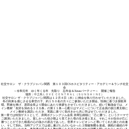
社交サロン ザ・クラブジャパン関西 第１０３回CSホスピタリティー・アカデミー＆ランチ社交
会
～令和元年 ゆく年くる年 先取り 忘年会＆Xmasパーティー～ 開催ご報告
場所：
中之島ＬＯＶＥ ＣＥＮＴＲＡＬ（ＳＵＮＳＨＩＮＥ）
社交サロン ザ・クラブジャパン関西は１２月４日（水）に例会を執り行わせていただきました。
冬の到来を感じさせる寒空の下、約１５０名の方々にご参加いただき開会。恒例に基づき国歌斉
唱、黙祷を捧げ、原田会長より開会にあたり挨拶をさせていただきました。続いて勉強会では、メ
イン教材「友好を深める１２カ条」の第１１条～心配りはマメに～について正会員の坂口勇太様に
メイン教材を講読いただき、実践に基づく気付きから共に学ばせていただきました。
第一章では特別ゲストとして、井岡ボクシングジム会長 井岡弘樹様に「己に勝つ」というテーマで
ご講演いただきました。貧しかった幼少期より見てきた母の生き様と支え、それこそが自分が己に
勝つことができた根底の心の強さの原点であった。世界チャンピオンへと導いてくれた師との出逢
い、そして別れ。当時アジア人では成し遂げた人のいなかった２階級制覇を達成。挑戦の連続の半
生を語っていただき、参加者の皆さまも胸が熱くなるほどそれぞれの決断と想いをかみしめている